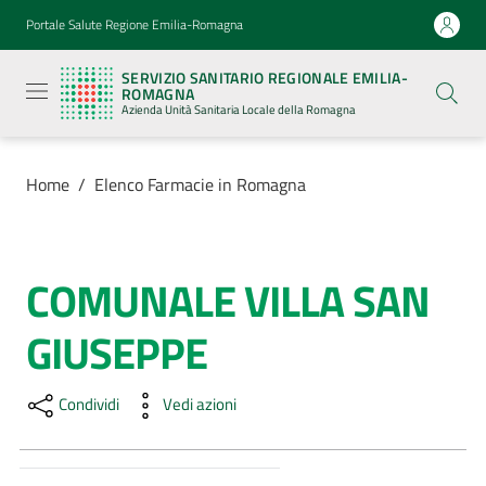
Vai al contenuto
Vai alla navigazione
Vai al footer
Portale Salute Regione Emilia-Romagna
Servizio
Sanitario
SERVIZIO SANITARIO REGIONALE EMILIA-
Regionale
ROMAGNA
Emilia-
Azienda Unità Sanitaria Locale della Romagna
Romagna
Azienda
Unità
Sanitaria
Home
/
Elenco Farmacie in Romagna
Locale della
Romagna
COMUNALE VILLA SAN
Salta al contenuto
Azienda
GIUSEPPE
Servizi
Condividi
Vedi azioni
Luoghi
di
cura