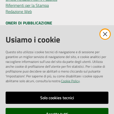
Riferimenti per la Stampa
Redazione Web
ONERI DI PUBBLICAZIONE
Amministrazione Trasparente
Usiamo i cookie
Pubblicità legale
Albo Pretorio
Questo sito utilizza i cookie tecnici di navigazione e di sessione per
Privacy Policy
garantire un miglior servizio di navigazione del sito, e cookie analitici per
Attuazione Misure PNRR
raccogliere informazioni sull'uso del sito da parte degli utenti. Utilizza
Liste di Attesa
anche cookie di profilazione dell'utente per fini statistici. Per i cookie di
profilazione puoi decidere se abilitarli o meno cliccando sul pulsante
'Impostazioni'. Per saperne di più, su come disabilitare i cookie oppure
ENTI, IMPRESE E PARTNER
abilitarne solo alcuni, consulta la nostra
Cookie Policy
.
Fatturazione Elettronica
Gare e Appalti
Solo cookies tecnici
Richiesta Patrocinio