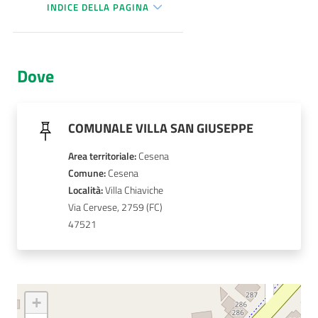
INDICE DELLA PAGINA
AUSL
Comunica
Dove
COMUNALE VILLA SAN GIUSEPPE
Carta
Area territoriale
:
Cesena
dei
Comune
: 
Cesena
Servizi
Località
: 
Villa Chiaviche
Via Cervese, 2759
47521
Dedicato
a...
Bandi
e
+
Concorsi