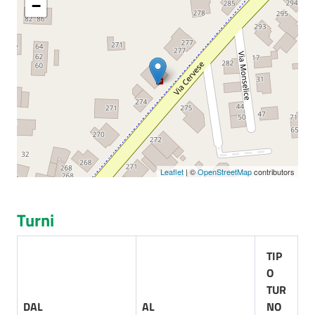
−
Seguici
su
Leaflet
| ©
OpenStreetMap
contributors
Turni
TIP
O
TUR
DAL
AL
NO