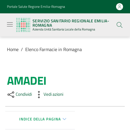
Vai al contenuto
Vai alla navigazione
Vai al footer
Portale Salute Regione Emilia-Romagna
Servizio
Sanitario
SERVIZIO SANITARIO REGIONALE EMILIA-
Regionale
ROMAGNA
Emilia-
Azienda Unità Sanitaria Locale della Romagna
Romagna
Azienda
Unità
Sanitaria
Home
/
Elenco Farmacie in Romagna
Locale della
Romagna
AMADEI
Salta al contenuto
Azienda
Condividi
Vedi azioni
Servizi
Luoghi
di
INDICE DELLA PAGINA
cura