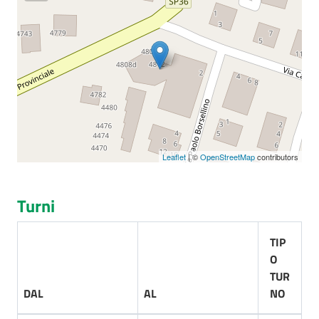
Seguici
su
Leaflet
| ©
OpenStreetMap
contributors
Turni
TIP
O
TUR
DAL
AL
NO