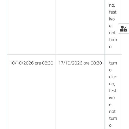
no,
fest
ivo
e
not
turn
o
10/10/2026 ore 08:30
17/10/2026 ore 08:30
turn
o
diur
no,
fest
ivo
e
not
turn
o