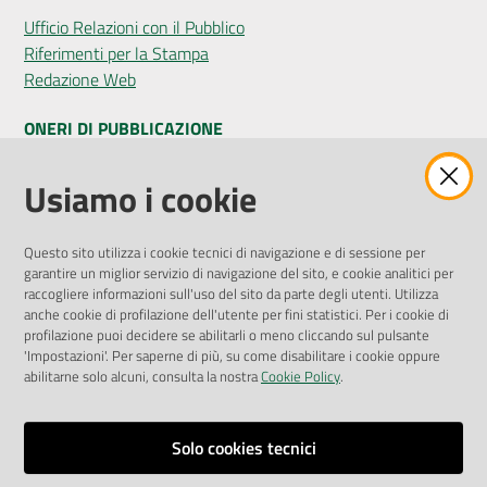
Ufficio Relazioni con il Pubblico
Riferimenti per la Stampa
Redazione Web
ONERI DI PUBBLICAZIONE
Amministrazione Trasparente
Usiamo i cookie
Pubblicità legale
Albo Pretorio
Questo sito utilizza i cookie tecnici di navigazione e di sessione per
Privacy Policy
garantire un miglior servizio di navigazione del sito, e cookie analitici per
Attuazione Misure PNRR
raccogliere informazioni sull'uso del sito da parte degli utenti. Utilizza
Liste di Attesa
anche cookie di profilazione dell'utente per fini statistici. Per i cookie di
profilazione puoi decidere se abilitarli o meno cliccando sul pulsante
'Impostazioni'. Per saperne di più, su come disabilitare i cookie oppure
ENTI, IMPRESE E PARTNER
abilitarne solo alcuni, consulta la nostra
Cookie Policy
.
Fatturazione Elettronica
Gare e Appalti
Solo cookies tecnici
Richiesta Patrocinio