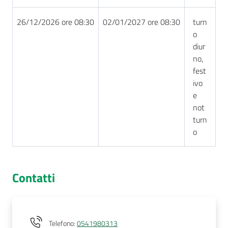
26/12/2026 ore 08:30
02/01/2027 ore 08:30
turn
o
diur
no,
fest
ivo
e
not
turn
o
Contatti
Telefono
:
0541980313