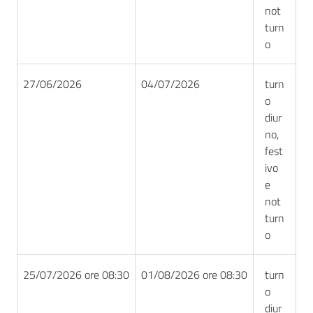
not
turn
o
27/06/2026
04/07/2026
turn
o
diur
no,
fest
ivo
e
not
turn
o
25/07/2026 ore 08:30
01/08/2026 ore 08:30
turn
o
diur