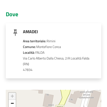
AUSL
Dove
Comunica
AMADEI
Area territoriale
:
Rimini
Comune
: 
Montefiore Conca
Carta
Località
: 
FALDA
dei
Via Carlo Alberto Dalla Chiesa, 2/A Località Falda
Servizi
47834
Dedicato
a...
Bandi
+
e
−
Concorsi