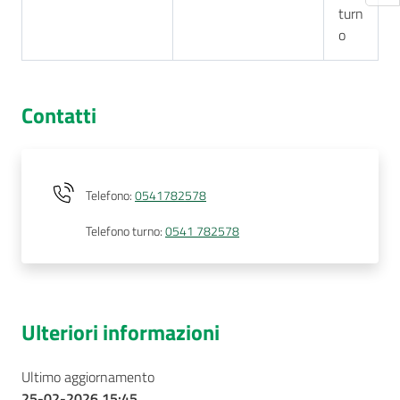
turn
o
Contatti
Telefono
:
0541782578
Telefono turno
:
0541 782578
Ulteriori informazioni
Ultimo aggiornamento
25-02-2026 15:45