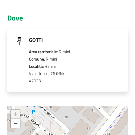
AUSL
Dove
Comunica
GOTTI
Area territoriale
:
Rimini
Comune
: 
Rimini
Carta
Località
: 
Rimini
dei
Viale Tripoli, 76
Servizi
47923
Dedicato
a...
+
Bandi
−
e
Concorsi