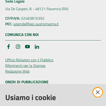
Sede Legale
Via De Gasperi, 8 - 48121 Ravenna (RA)
CF/P.IVA:
02483810392
PEC:
azienda@pec.auslromagna.it
COMUNICA CON NOI
Facebook
Instagram
YouTube
LinkedIn
Ufficio Relazioni con il Pubblico
Riferimenti per la Stampa
Redazione Web
ONERI DI PUBBLICAZIONE
Amministrazione Trasparente
Usiamo i cookie
Pubblicità legale
Albo Pretorio