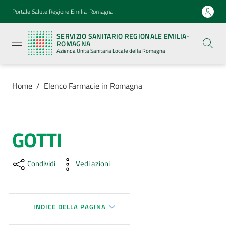
Vai al contenuto
Vai alla navigazione
Vai al footer
Portale Salute Regione Emilia-Romagna
Servizio
Sanitario
SERVIZIO SANITARIO REGIONALE EMILIA-
Regionale
ROMAGNA
Emilia-
Azienda Unità Sanitaria Locale della Romagna
Romagna
Azienda
Unità
Sanitaria
Home
/
Elenco Farmacie in Romagna
Locale della
Romagna
GOTTI
Salta al contenuto
Azienda
Condividi
Vedi azioni
Servizi
Luoghi
di
INDICE DELLA PAGINA
cura