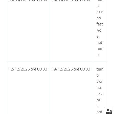
o
diur
no,
fest
ivo
e
not
turn
o
12/12/2026 ore 08:30
19/12/2026 ore 08:30
turn
o
diur
no,
fest
ivo
e
not