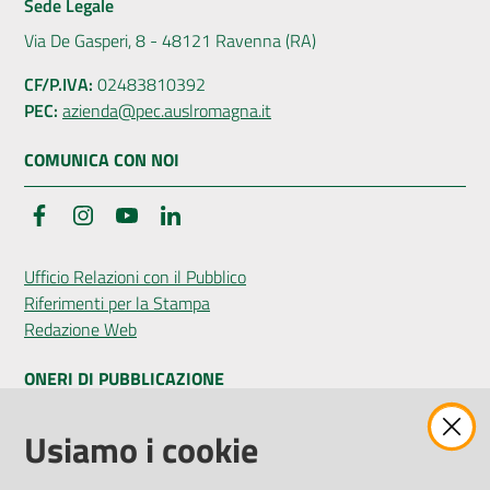
Sede Legale
Via De Gasperi, 8 - 48121 Ravenna (RA)
CF/P.IVA:
02483810392
PEC:
azienda@pec.auslromagna.it
COMUNICA CON NOI
Facebook
Instagram
YouTube
LinkedIn
Ufficio Relazioni con il Pubblico
Riferimenti per la Stampa
Redazione Web
ONERI DI PUBBLICAZIONE
Amministrazione Trasparente
Usiamo i cookie
Pubblicità legale
Albo Pretorio