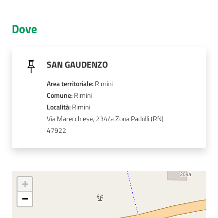
AUSL
Dove
Comunica
SAN GAUDENZO
Area territoriale
:
Rimini
Comune
: 
Rimini
Carta
Località
: 
Rimini
dei
Via Marecchiese, 234/a Zona Padulli
Servizi
47922
Dedicato
a...
+
Bandi
−
e
Concorsi