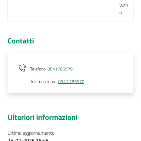
turn
o
Contatti
Telefono
:
0541785570
Telefono turno
:
0541 785570
Ulteriori informazioni
Ultimo aggiornamento
25-02-2026 15:45