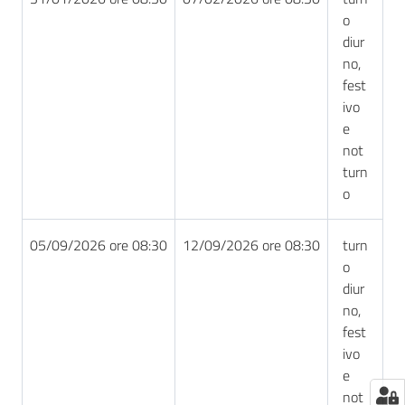
o
diur
no,
fest
ivo
e
not
turn
o
05/09/2026 ore 08:30
12/09/2026 ore 08:30
turn
o
diur
no,
fest
ivo
e
not