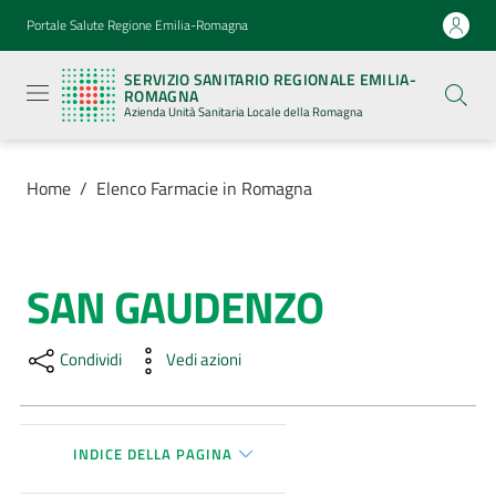
Vai al contenuto
Vai alla navigazione
Vai al footer
Portale Salute Regione Emilia-Romagna
Servizio
Sanitario
SERVIZIO SANITARIO REGIONALE EMILIA-
Regionale
ROMAGNA
Emilia-
Azienda Unità Sanitaria Locale della Romagna
Romagna
Azienda
Unità
Sanitaria
Home
/
Elenco Farmacie in Romagna
Locale della
Romagna
SAN GAUDENZO
Salta al contenuto
Azienda
Condividi
Vedi azioni
Servizi
Luoghi
di
INDICE DELLA PAGINA
cura