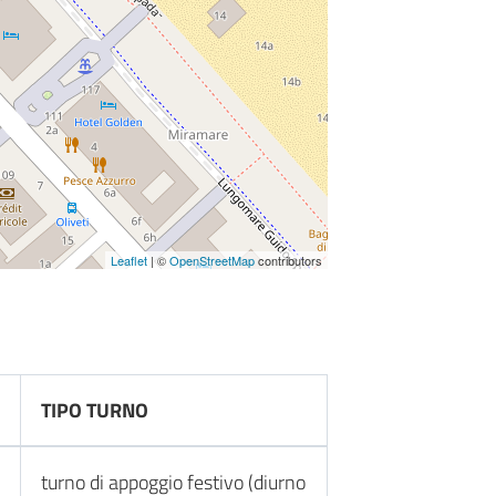
Leaflet
| ©
OpenStreetMap
contributors
TIPO TURNO
turno di appoggio festivo (diurno