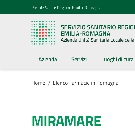
Vai al contenuto
Vai alla navigazione
Vai al footer
Portale Salute Regione Emilia-Romagna
SERVIZIO SANITARIO REGI
EMILIA-ROMAGNA
Azienda Unità Sanitaria Locale del
Azienda
Servizi
Luoghi di cura
Home
Elenco Farmacie in Romagna
/
Salta al contenuto
MIRAMARE