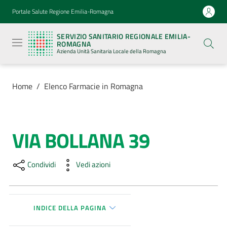
Vai al contenuto
Vai alla navigazione
Vai al footer
Portale Salute Regione Emilia-Romagna
Servizio
Sanitario
SERVIZIO SANITARIO REGIONALE EMILIA-
Regionale
ROMAGNA
Emilia-
Azienda Unità Sanitaria Locale della Romagna
Romagna
Azienda
Unità
Sanitaria
Home
/
Elenco Farmacie in Romagna
Locale della
Romagna
VIA BOLLANA 39
Salta al contenuto
Azienda
Condividi
Vedi azioni
Servizi
Luoghi
di
INDICE DELLA PAGINA
cura