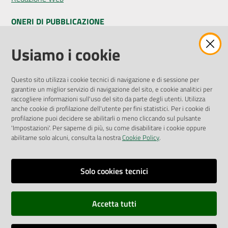
ONERI DI PUBBLICAZIONE
Amministrazione Trasparente
Usiamo i cookie
Pubblicità legale
Albo Pretorio
Questo sito utilizza i cookie tecnici di navigazione e di sessione per
Privacy Policy
garantire un miglior servizio di navigazione del sito, e cookie analitici per
Attuazione Misure PNRR
raccogliere informazioni sull'uso del sito da parte degli utenti. Utilizza
Liste di Attesa
anche cookie di profilazione dell'utente per fini statistici. Per i cookie di
profilazione puoi decidere se abilitarli o meno cliccando sul pulsante
'Impostazioni'. Per saperne di più, su come disabilitare i cookie oppure
ENTI, IMPRESE E PARTNER
abilitarne solo alcuni, consulta la nostra
Cookie Policy
.
Fatturazione Elettronica
Gare e Appalti
Solo cookies tecnici
Richiesta Patrocinio
Accetta tutti