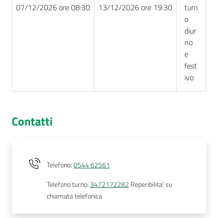
07/12/2026 ore 08:30
13/12/2026 ore 19:30
turn
o
diur
no
e
fest
ivo
Contatti
Telefono
:
0544 62561
Telefono turno
:
3472172282
Reperibilita' su
chiamata telefonica