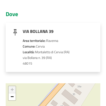
AUSL
Dove
Comunica
VIA BOLLANA 39
Area territoriale
:
Ravenna
Comune
: 
Cervia
Carta
Località
: 
Montaletto di Cervia (RA)
dei
via Bollana n. 39
Servizi
48015
Dedicato
a...
+
Bandi
−
e
Concorsi