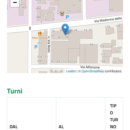
−
Seguici
su
Leaflet
| ©
OpenStreetMap
contributors
Turni
TIP
O
TUR
DAL
AL
NO