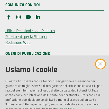
COMUNICA CON NOI
Facebook
Instagram
YouTube
LinkedIn
Ufficio Relazioni con il Pubblico
Riferimenti per la Stampa
Redazione Web
ONERI DI PUBBLICAZIONE
Amministrazione Trasparente
Usiamo i cookie
Pubblicità legale
Albo Pretorio
Questo sito utilizza i cookie tecnici di navigazione e di sessione per
Privacy Policy
garantire un miglior servizio di navigazione del sito, e cookie analitici per
Attuazione Misure PNRR
raccogliere informazioni sull'uso del sito da parte degli utenti. Utilizza
Liste di Attesa
anche cookie di profilazione dell'utente per fini statistici. Per i cookie di
profilazione puoi decidere se abilitarli o meno cliccando sul pulsante
'Impostazioni'. Per saperne di più, su come disabilitare i cookie oppure
ENTI, IMPRESE E PARTNER
abilitarne solo alcuni, consulta la nostra
Cookie Policy
.