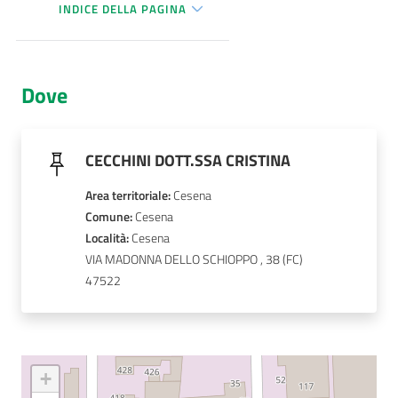
INDICE DELLA PAGINA
AUSL
Comunica
Dove
CECCHINI DOTT.SSA CRISTINA
Carta
Area territoriale
:
Cesena
dei
Comune
: 
Cesena
Servizi
Località
: 
Cesena
VIA MADONNA DELLO SCHIOPPO , 38
47522
Dedicato
a...
Bandi
e
+
Concorsi