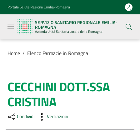
Vai al contenuto
Vai alla navigazione
Vai al footer
Portale Salute Regione Emilia-Romagna
Servizio
Sanitario
SERVIZIO SANITARIO REGIONALE EMILIA-
Regionale
ROMAGNA
Emilia-
Azienda Unità Sanitaria Locale della Romagna
Romagna
Azienda
Unità
Sanitaria
Home
/
Elenco Farmacie in Romagna
Locale della
Romagna
CECCHINI DOTT.SSA
Salta al contenuto
Azienda
CRISTINA
Servizi
Condividi
Vedi azioni
Luoghi
di
cura