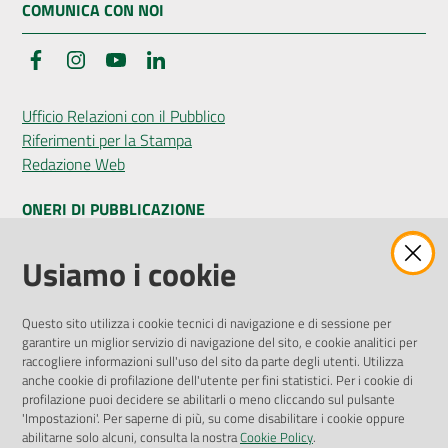
COMUNICA CON NOI
Facebook
Instagram
YouTube
LinkedIn
Seguici
su
Ufficio Relazioni con il Pubblico
Riferimenti per la Stampa
Redazione Web
ONERI DI PUBBLICAZIONE
Amministrazione Trasparente
Usiamo i cookie
Pubblicità legale
Albo Pretorio
Questo sito utilizza i cookie tecnici di navigazione e di sessione per
Privacy Policy
garantire un miglior servizio di navigazione del sito, e cookie analitici per
Attuazione Misure PNRR
raccogliere informazioni sull'uso del sito da parte degli utenti. Utilizza
Liste di Attesa
anche cookie di profilazione dell'utente per fini statistici. Per i cookie di
profilazione puoi decidere se abilitarli o meno cliccando sul pulsante
'Impostazioni'. Per saperne di più, su come disabilitare i cookie oppure
ENTI, IMPRESE E PARTNER
abilitarne solo alcuni, consulta la nostra
Cookie Policy
.