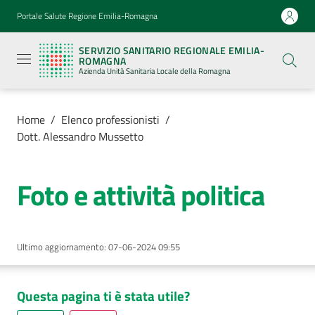
Vai al contenuto
Vai alla navigazione
Vai al footer
Portale Salute Regione Emilia-Romagna
Servizio
Sanitario
SERVIZIO SANITARIO REGIONALE EMILIA-
Regionale
ROMAGNA
Emilia-
Azienda Unità Sanitaria Locale della Romagna
Romagna
Azienda
Unità
Sanitaria
Home
/
Elenco professionisti
/
Locale della
Dott. Alessandro Mussetto
Romagna
Foto e attività politica
Azienda
Servizi
Ultimo aggiornamento
:
07-06-2024 09:55
Luoghi
di
Questa pagina ti è stata utile?
cura