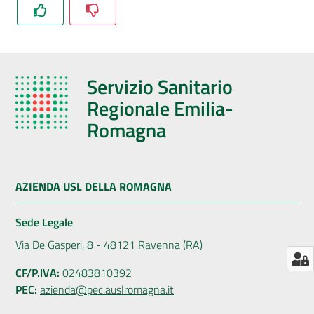
AUSL
Comunica
Servizio Sanitario
Regionale Emilia-
Romagna
Carta
dei
Servizi
AZIENDA USL DELLA ROMAGNA
Sede Legale
Dedicato
a...
Via De Gasperi, 8 - 48121 Ravenna (RA)
CF/P.IVA:
02483810392
Bandi
PEC:
azienda@pec.auslromagna.it
e
Concorsi