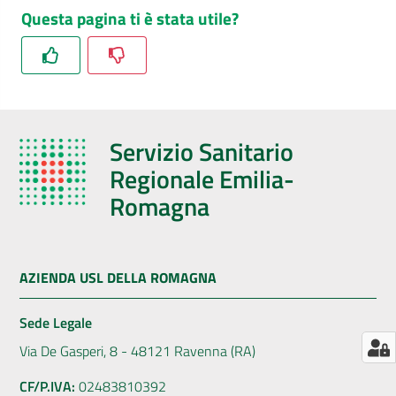
Questa pagina ti è stata utile?
AUSL
Comunica
Servizio Sanitario
Regionale Emilia-
Carta
Romagna
dei
Servizi
AZIENDA USL DELLA ROMAGNA
Dedicato
a...
Sede Legale
Via De Gasperi, 8 - 48121 Ravenna (RA)
Bandi
e
CF/P.IVA:
02483810392
Concorsi