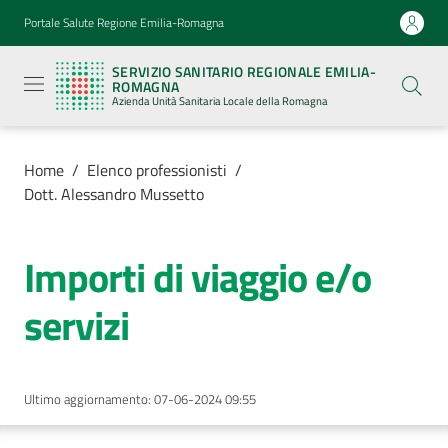
Vai al contenuto
Vai alla navigazione
Vai al footer
Portale Salute Regione Emilia-Romagna
Servizio
Sanitario
SERVIZIO SANITARIO REGIONALE EMILIA-
Regionale
ROMAGNA
Emilia-
Azienda Unità Sanitaria Locale della Romagna
Romagna
Azienda
Unità
Sanitaria
Home
/
Elenco professionisti
/
Locale della
Dott. Alessandro Mussetto
Romagna
Importi di viaggio e/o
Azienda
servizi
Servizi
Luoghi
Ultimo aggiornamento
:
07-06-2024 09:55
di
cura