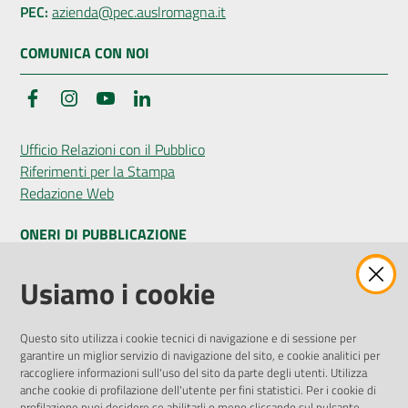
PEC:
azienda@pec.auslromagna.it
COMUNICA CON NOI
Seguici
Facebook
Instagram
YouTube
LinkedIn
su
Ufficio Relazioni con il Pubblico
Riferimenti per la Stampa
Redazione Web
ONERI DI PUBBLICAZIONE
Amministrazione Trasparente
Usiamo i cookie
Pubblicità legale
Albo Pretorio
Questo sito utilizza i cookie tecnici di navigazione e di sessione per
Privacy Policy
garantire un miglior servizio di navigazione del sito, e cookie analitici per
Attuazione Misure PNRR
raccogliere informazioni sull'uso del sito da parte degli utenti. Utilizza
Liste di Attesa
anche cookie di profilazione dell'utente per fini statistici. Per i cookie di
profilazione puoi decidere se abilitarli o meno cliccando sul pulsante