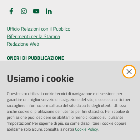
Facebook
Instagram
YouTube
LinkedIn
Seguici
Ufficio Relazioni con il Pubblico
su
Riferimenti per la Stampa
Redazione Web
ONERI DI PUBBLICAZIONE
Amministrazione Trasparente
Usiamo i cookie
Pubblicità legale
Albo Pretorio
Questo sito utilizza i cookie tecnici di navigazione e di sessione per
Privacy Policy
garantire un miglior servizio di navigazione del sito, e cookie analitici per
Attuazione Misure PNRR
raccogliere informazioni sull'uso del sito da parte degli utenti. Utilizza
Liste di Attesa
anche cookie di profilazione dell'utente per fini statistici. Per i cookie di
profilazione puoi decidere se abilitarli o meno cliccando sul pulsante
'Impostazioni'. Per saperne di più, su come disabilitare i cookie oppure
ENTI, IMPRESE E PARTNER
abilitarne solo alcuni, consulta la nostra
Cookie Policy
.