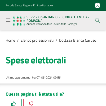
Vai al contenuto
Vai alla navigazione
Vai al footer
Portale Salute Regione Emilia-Romagna
Servizio
Sanitario
SERVIZIO SANITARIO REGIONALE EMILIA-
Regionale
ROMAGNA
Emilia-
Azienda Unità Sanitaria Locale della Romagna
Romagna
Azienda
Unità
Sanitaria
Home
/
Elenco professionisti
/
Dott.ssa Bianca Caruso
Locale della
Romagna
Spese elettorali
Azienda
Ultimo aggiornamento
:
07-06-2024 09:56
Servizi
Luoghi
Questa pagina ti è stata utile?
di
cura