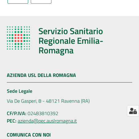
AUSL
Comunica
Servizio Sanitario
Regionale Emilia-
Romagna
Carta
dei
AZIENDA USL DELLA ROMAGNA
Servizi
Sede Legale
Dedicato
Via De Gasperi, 8 - 48121 Ravenna (RA)
a...
CF/P.IVA:
02483810392
PEC:
azienda@pec.auslromagna.it
Bandi
e
COMUNICA CON NOI
Concorsi