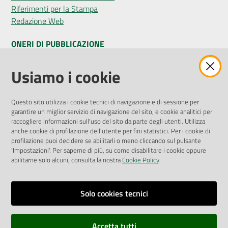
Riferimenti per la Stampa
Redazione Web
ONERI DI PUBBLICAZIONE
Amministrazione Trasparente
Usiamo i cookie
Pubblicità legale
Albo Pretorio
Questo sito utilizza i cookie tecnici di navigazione e di sessione per
Privacy Policy
garantire un miglior servizio di navigazione del sito, e cookie analitici per
Attuazione Misure PNRR
raccogliere informazioni sull'uso del sito da parte degli utenti. Utilizza
Liste di Attesa
anche cookie di profilazione dell'utente per fini statistici. Per i cookie di
profilazione puoi decidere se abilitarli o meno cliccando sul pulsante
'Impostazioni'. Per saperne di più, su come disabilitare i cookie oppure
ENTI, IMPRESE E PARTNER
abilitarne solo alcuni, consulta la nostra
Cookie Policy
.
Fatturazione Elettronica
Gare e Appalti
Solo cookies tecnici
Richiesta Patrocinio
Accetta tutti