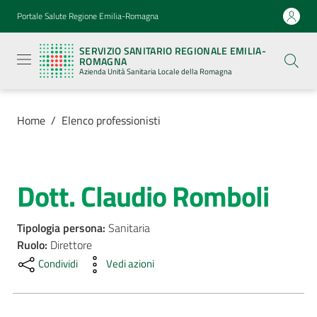
Vai al contenuto
Vai alla navigazione
Vai al footer
Portale Salute Regione Emilia-Romagna
Servizio
Sanitario
SERVIZIO SANITARIO REGIONALE EMILIA-
Regionale
ROMAGNA
Emilia-
Azienda Unità Sanitaria Locale della Romagna
Romagna
Azienda
Unità
Sanitaria
Home
/
Elenco professionisti
Locale della
Romagna
Dott. Claudio Romboli
Salta al contenuto
Azienda
Tipologia persona
:
Sanitaria
Servizi
Ruolo
:
Direttore
Condividi
Vedi azioni
Luoghi
di
cura