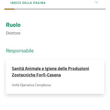
INDICE DELLA PAGINA
AUSL
Comunica
Ruolo
Direttore
Responsabile
Carta
dei
Servizi
Sanità Animale e Igiene delle Produzioni
Zootecniche Forlì-Cesena
Dedicato
a...
Unità Operativa Complessa
Bandi
e
Concorsi