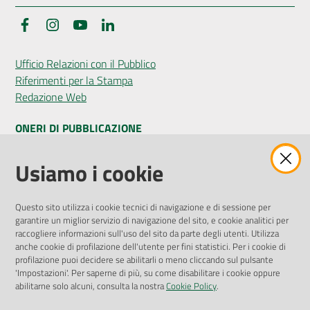
Facebook
Instagram
YouTube
LinkedIn
Seguici
Ufficio Relazioni con il Pubblico
su
Riferimenti per la Stampa
Redazione Web
ONERI DI PUBBLICAZIONE
Amministrazione Trasparente
Usiamo i cookie
Pubblicità legale
Albo Pretorio
Questo sito utilizza i cookie tecnici di navigazione e di sessione per
Privacy Policy
garantire un miglior servizio di navigazione del sito, e cookie analitici per
Attuazione Misure PNRR
raccogliere informazioni sull'uso del sito da parte degli utenti. Utilizza
Liste di Attesa
anche cookie di profilazione dell'utente per fini statistici. Per i cookie di
profilazione puoi decidere se abilitarli o meno cliccando sul pulsante
'Impostazioni'. Per saperne di più, su come disabilitare i cookie oppure
ENTI, IMPRESE E PARTNER
abilitarne solo alcuni, consulta la nostra
Cookie Policy
.