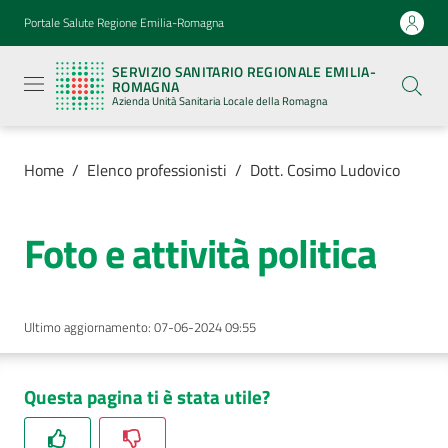
Vai al contenuto
Vai alla navigazione
Vai al footer
Portale Salute Regione Emilia-Romagna
Servizio
Sanitario
SERVIZIO SANITARIO REGIONALE EMILIA-
Regionale
ROMAGNA
Emilia-
Azienda Unità Sanitaria Locale della Romagna
Romagna
Azienda
Unità
Sanitaria
Home
/
Elenco professionisti
/
Dott. Cosimo Ludovico
Locale della
Romagna
Foto e attività politica
Azienda
Ultimo aggiornamento
:
07-06-2024 09:55
Servizi
Luoghi
Questa pagina ti è stata utile?
di
cura