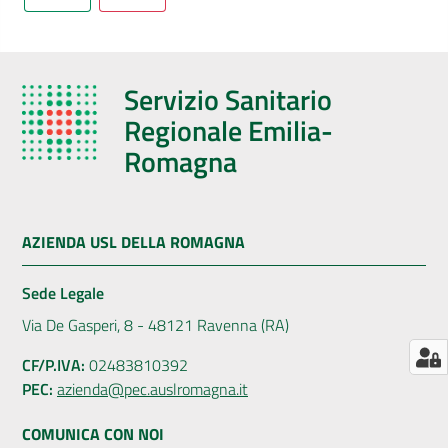
AUSL
Comunica
Servizio Sanitario
Regionale Emilia-
Romagna
Carta
dei
AZIENDA USL DELLA ROMAGNA
Servizi
Sede Legale
Dedicato
Via De Gasperi, 8 - 48121 Ravenna (RA)
a...
CF/P.IVA:
02483810392
PEC:
azienda@pec.auslromagna.it
Bandi
e
COMUNICA CON NOI
Concorsi