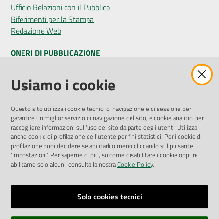
Ufficio Relazioni con il Pubblico
Riferimenti per la Stampa
Redazione Web
ONERI DI PUBBLICAZIONE
Amministrazione Trasparente
Usiamo i cookie
Pubblicità legale
Albo Pretorio
Questo sito utilizza i cookie tecnici di navigazione e di sessione per
Privacy Policy
garantire un miglior servizio di navigazione del sito, e cookie analitici per
Attuazione Misure PNRR
raccogliere informazioni sull'uso del sito da parte degli utenti. Utilizza
Liste di Attesa
anche cookie di profilazione dell'utente per fini statistici. Per i cookie di
profilazione puoi decidere se abilitarli o meno cliccando sul pulsante
'Impostazioni'. Per saperne di più, su come disabilitare i cookie oppure
ENTI, IMPRESE E PARTNER
abilitarne solo alcuni, consulta la nostra
Cookie Policy
.
Fatturazione Elettronica
Gare e Appalti
Solo cookies tecnici
Richiesta Patrocinio