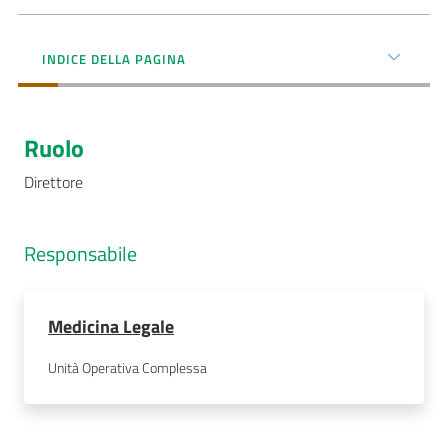
AUSL
INDICE DELLA PAGINA
Comunica
Ruolo
Direttore
Carta
dei
Responsabile
Servizi
Dedicato
Medicina Legale
a...
Unità Operativa Complessa
Bandi
e
Concorsi