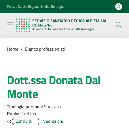
Vai al contenuto
Vai alla navigazione
Vai al footer
Portale Salute Regione Emilia-Romagna
Servizio
Sanitario
SERVIZIO SANITARIO REGIONALE EMILIA-
Regionale
ROMAGNA
Emilia-
Azienda Unità Sanitaria Locale della Romagna
Romagna
Azienda
Unità
Sanitaria
Home
/
Elenco professionisti
Locale della
Romagna
Dott.ssa Donata Dal
Salta al contenuto
Azienda
Monte
Servizi
Tipologia persona
:
Sanitaria
Luoghi
Ruolo
:
Direttore
di
Condividi
Vedi azioni
cura