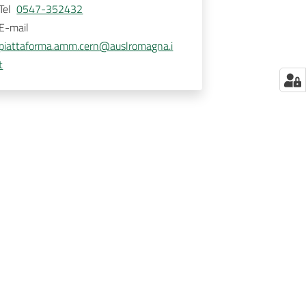
Tel
0547-352432
E-mail
piattaforma.amm.cern@auslromagna.i
t