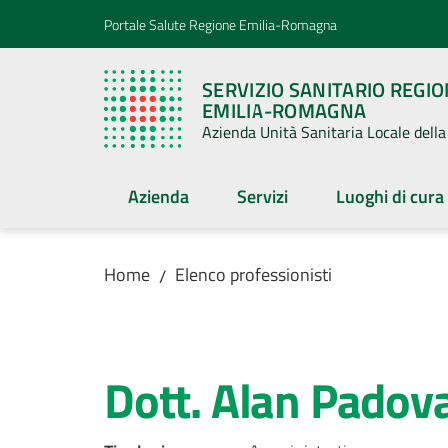
Vai al contenuto
Vai alla navigazione
Vai al footer
Portale Salute Regione Emilia-Romagna
SERVIZIO SANITARIO REGI
EMILIA-ROMAGNA
Azienda Unità Sanitaria Locale del
Azienda
Servizi
Luoghi di cura
Home
Elenco professionisti
/
Salta al contenuto
Dott. Alan Padov