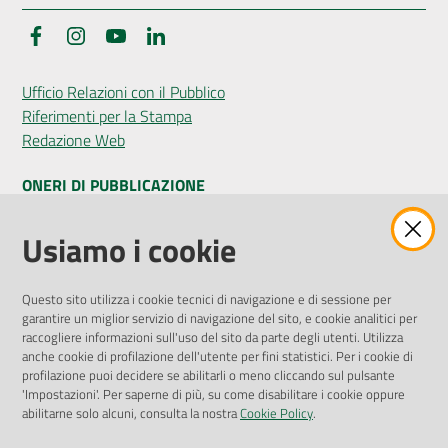
Facebook
Instagram
YouTube
LinkedIn
Seguici
Ufficio Relazioni con il Pubblico
su
Riferimenti per la Stampa
Redazione Web
ONERI DI PUBBLICAZIONE
Amministrazione Trasparente
Usiamo i cookie
Pubblicità legale
Albo Pretorio
Questo sito utilizza i cookie tecnici di navigazione e di sessione per
Privacy Policy
garantire un miglior servizio di navigazione del sito, e cookie analitici per
Attuazione Misure PNRR
raccogliere informazioni sull'uso del sito da parte degli utenti. Utilizza
Liste di Attesa
anche cookie di profilazione dell'utente per fini statistici. Per i cookie di
profilazione puoi decidere se abilitarli o meno cliccando sul pulsante
'Impostazioni'. Per saperne di più, su come disabilitare i cookie oppure
ENTI, IMPRESE E PARTNER
abilitarne solo alcuni, consulta la nostra
Cookie Policy
.