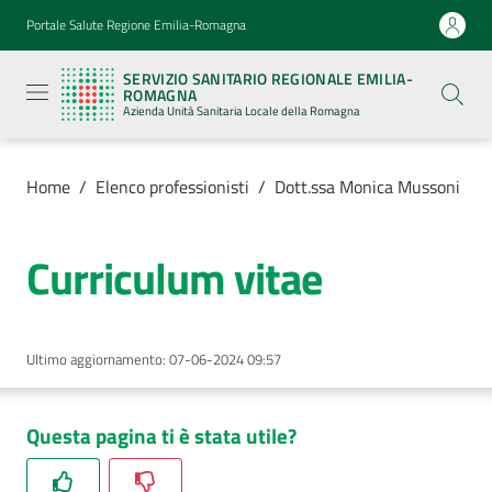
Vai al contenuto
Vai alla navigazione
Vai al footer
Portale Salute Regione Emilia-Romagna
Servizio
Sanitario
SERVIZIO SANITARIO REGIONALE EMILIA-
Regionale
ROMAGNA
Emilia-
Azienda Unità Sanitaria Locale della Romagna
Romagna
Azienda
Unità
Sanitaria
Home
/
Elenco professionisti
/
Dott.ssa Monica Mussoni
Locale della
Romagna
Curriculum vitae
Azienda
Ultimo aggiornamento
:
07-06-2024 09:57
Servizi
Luoghi
Questa pagina ti è stata utile?
di
cura