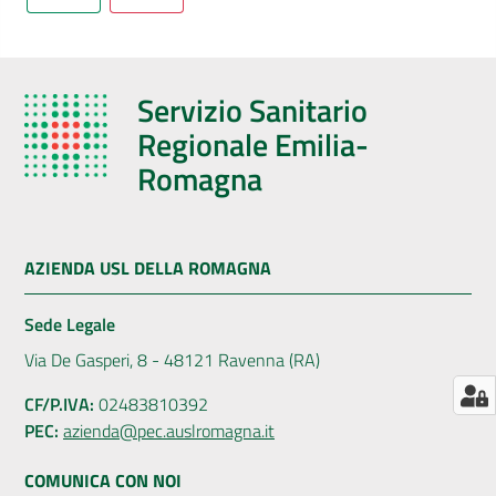
AUSL
Comunica
Servizio Sanitario
Regionale Emilia-
Romagna
Carta
dei
AZIENDA USL DELLA ROMAGNA
Servizi
Sede Legale
Dedicato
Via De Gasperi, 8 - 48121 Ravenna (RA)
a...
CF/P.IVA:
02483810392
PEC:
azienda@pec.auslromagna.it
Bandi
e
COMUNICA CON NOI
Concorsi