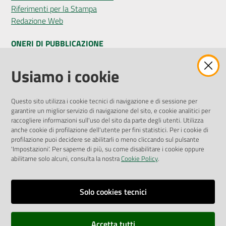
Riferimenti per la Stampa
Redazione Web
ONERI DI PUBBLICAZIONE
Amministrazione Trasparente
Usiamo i cookie
Pubblicità legale
Albo Pretorio
Questo sito utilizza i cookie tecnici di navigazione e di sessione per
Privacy Policy
garantire un miglior servizio di navigazione del sito, e cookie analitici per
Attuazione Misure PNRR
raccogliere informazioni sull'uso del sito da parte degli utenti. Utilizza
Liste di Attesa
anche cookie di profilazione dell'utente per fini statistici. Per i cookie di
profilazione puoi decidere se abilitarli o meno cliccando sul pulsante
'Impostazioni'. Per saperne di più, su come disabilitare i cookie oppure
ENTI, IMPRESE E PARTNER
abilitarne solo alcuni, consulta la nostra
Cookie Policy
.
Fatturazione Elettronica
Gare e Appalti
Solo cookies tecnici
Richiesta Patrocinio
Accetta tutti