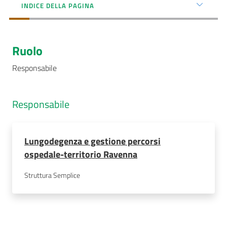
INDICE DELLA PAGINA
AUSL
Comunica
Ruolo
Responsabile
Responsabile
Carta
dei
Servizi
Lungodegenza e gestione percorsi
ospedale-territorio Ravenna
Dedicato
a...
Struttura Semplice
Bandi
e
Concorsi