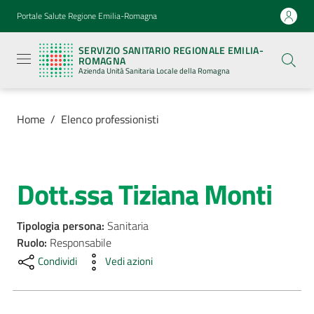
Vai al contenuto
Vai alla navigazione
Vai al footer
Portale Salute Regione Emilia-Romagna
Servizio
Sanitario
SERVIZIO SANITARIO REGIONALE EMILIA-
Regionale
ROMAGNA
Emilia-
Azienda Unità Sanitaria Locale della Romagna
Romagna
Azienda
Unità
Sanitaria
Home
/
Elenco professionisti
Locale della
Romagna
Dott.ssa Tiziana Monti
Salta al contenuto
Azienda
Tipologia persona
:
Sanitaria
Servizi
Ruolo
:
Responsabile
Condividi
Vedi azioni
Luoghi
di
cura