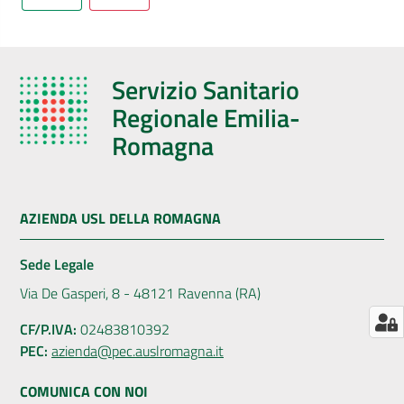
AUSL
Comunica
Servizio Sanitario
Regionale Emilia-
Romagna
Carta
dei
AZIENDA USL DELLA ROMAGNA
Servizi
Sede Legale
Dedicato
Via De Gasperi, 8 - 48121 Ravenna (RA)
a...
CF/P.IVA:
02483810392
PEC:
azienda@pec.auslromagna.it
Bandi
e
COMUNICA CON NOI
Concorsi