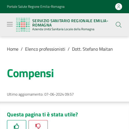
Vai al contenuto
Vai alla navigazione
Vai al footer
Portale Salute Regione Emilia-Romagna
Servizio
Sanitario
SERVIZIO SANITARIO REGIONALE EMILIA-
Regionale
ROMAGNA
Emilia-
Azienda Unità Sanitaria Locale della Romagna
Romagna
Azienda
Unità
Sanitaria
Home
/
Elenco professionisti
/
Dott. Stefano Maitan
Locale della
Romagna
Compensi
Azienda
Ultimo aggiornamento
:
07-06-2024 09:57
Servizi
Luoghi
Questa pagina ti è stata utile?
di
cura