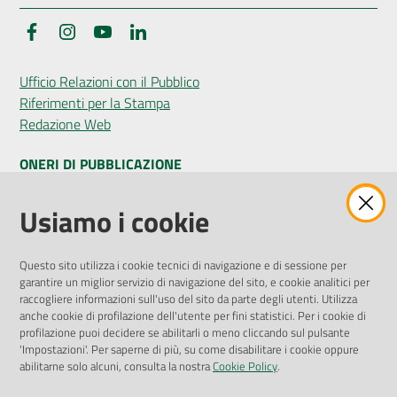
Facebook
Instagram
YouTube
LinkedIn
Seguici
Ufficio Relazioni con il Pubblico
su
Riferimenti per la Stampa
Redazione Web
ONERI DI PUBBLICAZIONE
Amministrazione Trasparente
Usiamo i cookie
Pubblicità legale
Albo Pretorio
Questo sito utilizza i cookie tecnici di navigazione e di sessione per
Privacy Policy
garantire un miglior servizio di navigazione del sito, e cookie analitici per
Attuazione Misure PNRR
raccogliere informazioni sull'uso del sito da parte degli utenti. Utilizza
Liste di Attesa
anche cookie di profilazione dell'utente per fini statistici. Per i cookie di
profilazione puoi decidere se abilitarli o meno cliccando sul pulsante
'Impostazioni'. Per saperne di più, su come disabilitare i cookie oppure
ENTI, IMPRESE E PARTNER
abilitarne solo alcuni, consulta la nostra
Cookie Policy
.