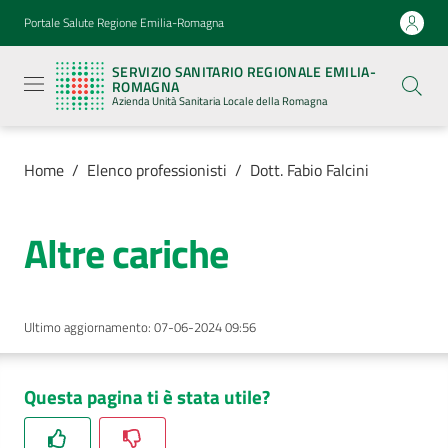
Vai al contenuto
Vai alla navigazione
Vai al footer
Portale Salute Regione Emilia-Romagna
Servizio
Sanitario
SERVIZIO SANITARIO REGIONALE EMILIA-
Regionale
ROMAGNA
Emilia-
Azienda Unità Sanitaria Locale della Romagna
Romagna
Azienda
Unità
Sanitaria
Home
/
Elenco professionisti
/
Dott. Fabio Falcini
Locale della
Romagna
Altre cariche
Azienda
Ultimo aggiornamento
:
07-06-2024 09:56
Servizi
Luoghi
Questa pagina ti è stata utile?
di
cura