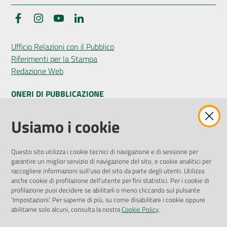
Facebook
Instagram
YouTube
LinkedIn
Seguici
Ufficio Relazioni con il Pubblico
su
Riferimenti per la Stampa
Redazione Web
ONERI DI PUBBLICAZIONE
Amministrazione Trasparente
Usiamo i cookie
Pubblicità legale
Albo Pretorio
Questo sito utilizza i cookie tecnici di navigazione e di sessione per
Privacy Policy
garantire un miglior servizio di navigazione del sito, e cookie analitici per
Attuazione Misure PNRR
raccogliere informazioni sull'uso del sito da parte degli utenti. Utilizza
Liste di Attesa
anche cookie di profilazione dell'utente per fini statistici. Per i cookie di
profilazione puoi decidere se abilitarli o meno cliccando sul pulsante
'Impostazioni'. Per saperne di più, su come disabilitare i cookie oppure
ENTI, IMPRESE E PARTNER
abilitarne solo alcuni, consulta la nostra
Cookie Policy
.