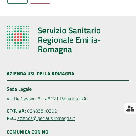
AUSL
Comunica
Servizio Sanitario
Regionale Emilia-
Romagna
Carta
dei
AZIENDA USL DELLA ROMAGNA
Servizi
Sede Legale
Dedicato
Via De Gasperi, 8 - 48121 Ravenna (RA)
a...
CF/P.IVA:
02483810392
PEC:
azienda@pec.auslromagna.it
Bandi
e
COMUNICA CON NOI
Concorsi