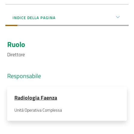
AUSL
INDICE DELLA PAGINA
Comunica
Ruolo
Direttore
Carta
dei
Responsabile
Servizi
Dedicato
Radiologia Faenza
a...
Unità Operativa Complessa
Bandi
e
Concorsi