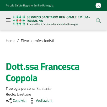
Vai al contenuto
Vai alla navigazione
Vai al footer
Portale Salute Regione Emilia-Romagna
Servizio
Sanitario
SERVIZIO SANITARIO REGIONALE EMILIA-
Regionale
ROMAGNA
Emilia-
Azienda Unità Sanitaria Locale della Romagna
Romagna
Azienda
Unità
Sanitaria
Home
/
Elenco professionisti
Locale della
Romagna
Dott.ssa Francesca
Salta al contenuto
Azienda
Coppola
Servizi
Tipologia persona
:
Sanitaria
Luoghi
Ruolo
:
Direttore
di
Condividi
Vedi azioni
cura