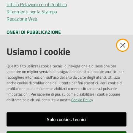
Ufficio Relazioni con il Pubblico
Riferimenti per la Stampa
Redazione Web
ONERI DI PUBBLICAZIONE
Amministrazione Trasparente
Usiamo i cookie
Pubblicità legale
Albo Pretorio
Questo sito utilizza i cookie tecnici di navigazione e di sessione per
Privacy Policy
garantire un miglior servizio di navigazione del sito, e cookie analitici per
Attuazione Misure PNRR
raccogliere informazioni sull'uso del sito da parte degli utenti. Utilizza
Liste di Attesa
anche cookie di profilazione dell'utente per fini statistici. Per i cookie di
profilazione puoi decidere se abilitarli o meno cliccando sul pulsante
'Impostazioni'. Per saperne di più, su come disabilitare i cookie oppure
ENTI, IMPRESE E PARTNER
abilitarne solo alcuni, consulta la nostra
Cookie Policy
.
Fatturazione Elettronica
Gare e Appalti
Solo cookies tecnici
Richiesta Patrocinio