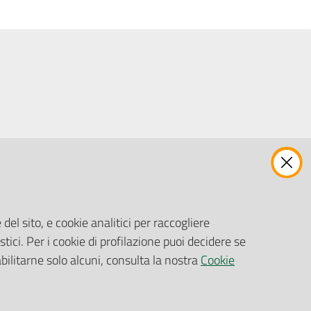
ENTI, IMPRESE E PARTNER
Fatturazione Elettronica
Gare e Appalti
del sito, e cookie analitici per raccogliere
Richiesta Patrocinio
stici. Per i cookie di profilazione puoi decidere se
abilitarne solo alcuni, consulta la nostra
Cookie