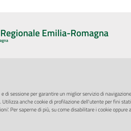
o Regionale Emilia-Romagna
magna
CA CON NOI
ONERI DI PUBBLICAZIONE
book
Instagram
YouTube
LinkedIn
Amministrazione Trasparente
Pubblicità legale
 e di sessione per garantire un miglior servizio di navigazione 
Albo Pretorio
. Utilizza anche cookie di profilazione dell'utente per fini stati
elazioni con il Pubblico
Privacy Policy
nti per la Stampa
oni'. Per saperne di più, su come disabilitare i cookie oppure 
Attuazione Misure PNRR
ne Web
Liste di Attesa