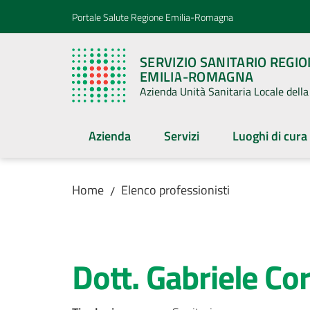
Vai al contenuto
Vai alla navigazione
Vai al footer
Portale Salute Regione Emilia-Romagna
SERVIZIO SANITARIO REGI
EMILIA-ROMAGNA
Azienda Unità Sanitaria Locale del
Azienda
Servizi
Luoghi di cura
Home
Elenco professionisti
/
Salta al contenuto
Dott. Gabriele Cor