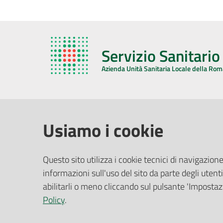
Servizio Sanitari
Azienda Unità Sanitaria Locale della Ro
AZIENDA USL DELLA ROMAGNA
COMUNI
Usiamo i cookie
Sede Legale
Face
Questo sito utilizza i cookie tecnici di navigazione
Via De Gasperi, 8 - 48121 Ravenna (RA)
informazioni sull'uso del sito da parte degli utenti
Ufficio R
CF/P.IVA:
02483810392
Riferime
abilitarli o meno cliccando sul pulsante 'Impostazi
PEC:
azienda@pec.auslromagna.it
Redazio
Policy
.