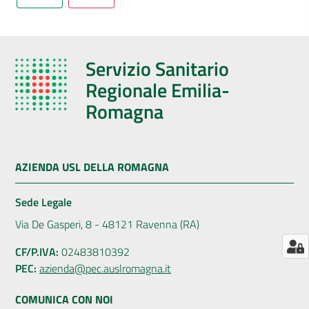
AUSL
Comunica
Servizio Sanitario
Regionale Emilia-
Romagna
Carta
dei
AZIENDA USL DELLA ROMAGNA
Servizi
Sede Legale
Dedicato
Via De Gasperi, 8 - 48121 Ravenna (RA)
a...
CF/P.IVA:
02483810392
PEC:
azienda@pec.auslromagna.it
Bandi
e
COMUNICA CON NOI
Concorsi