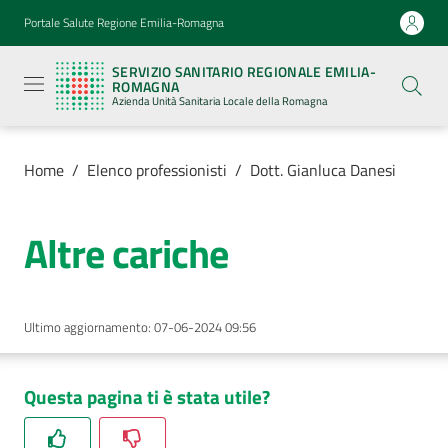
Vai al contenuto
Vai alla navigazione
Vai al footer
Portale Salute Regione Emilia-Romagna
Servizio
Sanitario
SERVIZIO SANITARIO REGIONALE EMILIA-
Regionale
ROMAGNA
Emilia-
Azienda Unità Sanitaria Locale della Romagna
Romagna
Azienda
Unità
Sanitaria
Home
/
Elenco professionisti
/
Dott. Gianluca Danesi
Locale della
Romagna
Altre cariche
Azienda
Ultimo aggiornamento
:
07-06-2024 09:56
Servizi
Luoghi
Questa pagina ti è stata utile?
di
cura