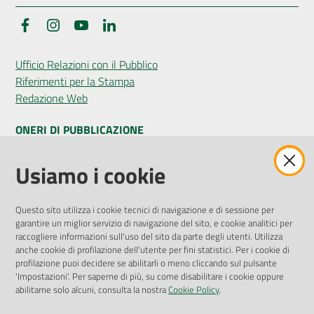
Facebook
Instagram
YouTube
LinkedIn
Seguici
Ufficio Relazioni con il Pubblico
su
Riferimenti per la Stampa
Redazione Web
ONERI DI PUBBLICAZIONE
Amministrazione Trasparente
Usiamo i cookie
Pubblicità legale
Albo Pretorio
Questo sito utilizza i cookie tecnici di navigazione e di sessione per
Privacy Policy
garantire un miglior servizio di navigazione del sito, e cookie analitici per
Attuazione Misure PNRR
raccogliere informazioni sull'uso del sito da parte degli utenti. Utilizza
Liste di Attesa
anche cookie di profilazione dell'utente per fini statistici. Per i cookie di
profilazione puoi decidere se abilitarli o meno cliccando sul pulsante
'Impostazioni'. Per saperne di più, su come disabilitare i cookie oppure
ENTI, IMPRESE E PARTNER
abilitarne solo alcuni, consulta la nostra
Cookie Policy
.