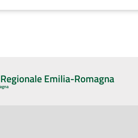
o Regionale Emilia-Romagna
magna
CA CON NOI
ONERI DI PUBBLICAZIONE
book
Instagram
YouTube
LinkedIn
Amministrazione Trasparente