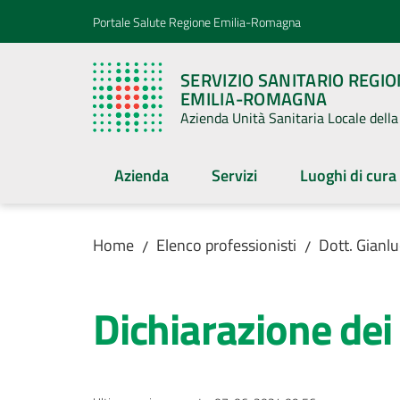
Vai al contenuto
Vai alla navigazione
Vai al footer
Portale Salute Regione Emilia-Romagna
SERVIZIO SANITARIO REGI
EMILIA-ROMAGNA
Azienda Unità Sanitaria Locale del
Azienda
Servizi
Luoghi di cura
Home
Elenco professionisti
Dott. Gianl
/
/
Dichiarazione dei 