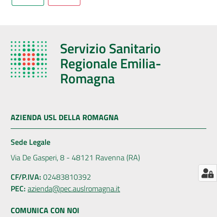
AUSL
Comunica
Servizio Sanitario
Regionale Emilia-
Romagna
Carta
dei
AZIENDA USL DELLA ROMAGNA
Servizi
Sede Legale
Dedicato
Via De Gasperi, 8 - 48121 Ravenna (RA)
a...
CF/P.IVA:
02483810392
PEC:
azienda@pec.auslromagna.it
Bandi
e
COMUNICA CON NOI
Concorsi