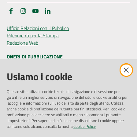
Facebook
Instagram
YouTube
LinkedIn
Seguici
Ufficio Relazioni con il Pubblico
su
Riferimenti per la Stampa
Redazione Web
ONERI DI PUBBLICAZIONE
Amministrazione Trasparente
Usiamo i cookie
Pubblicità legale
Albo Pretorio
Questo sito utilizza i cookie tecnici di navigazione e di sessione per
Privacy Policy
garantire un miglior servizio di navigazione del sito, e cookie analitici per
Attuazione Misure PNRR
raccogliere informazioni sull'uso del sito da parte degli utenti. Utilizza
Liste di Attesa
anche cookie di profilazione dell'utente per fini statistici. Per i cookie di
profilazione puoi decidere se abilitarli o meno cliccando sul pulsante
'Impostazioni'. Per saperne di più, su come disabilitare i cookie oppure
ENTI, IMPRESE E PARTNER
abilitarne solo alcuni, consulta la nostra
Cookie Policy
.