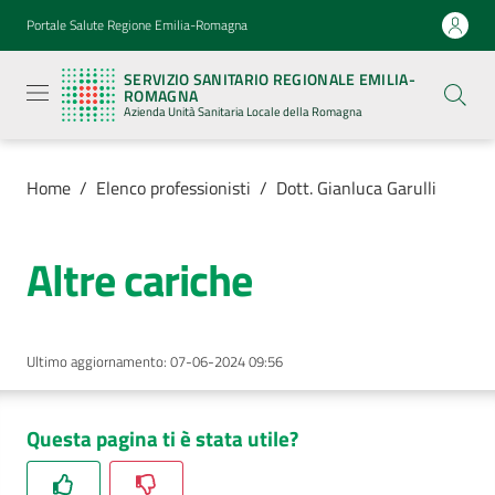
Vai al contenuto
Vai alla navigazione
Vai al footer
Portale Salute Regione Emilia-Romagna
Servizio
Sanitario
SERVIZIO SANITARIO REGIONALE EMILIA-
Regionale
ROMAGNA
Emilia-
Azienda Unità Sanitaria Locale della Romagna
Romagna
Azienda
Unità
Sanitaria
Home
/
Elenco professionisti
/
Dott. Gianluca Garulli
Locale della
Romagna
Altre cariche
Azienda
Ultimo aggiornamento
:
07-06-2024 09:56
Servizi
Luoghi
Questa pagina ti è stata utile?
di
cura