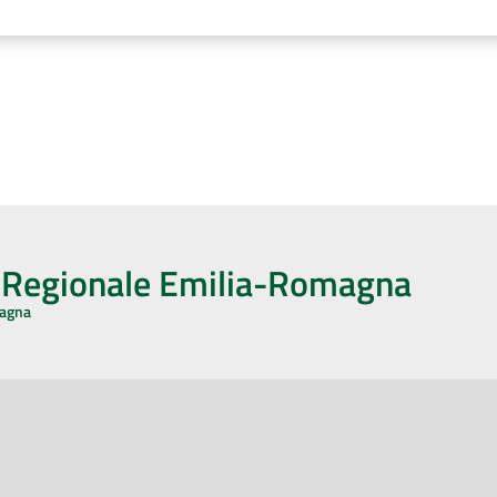
o Regionale Emilia-Romagna
magna
CA CON NOI
ONERI DI PUBBLICAZIONE
book
Instagram
YouTube
LinkedIn
Amministrazione Trasparente