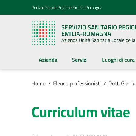
Vai al contenuto
Vai alla navigazione
Vai al footer
Portale Salute Regione Emilia-Romagna
SERVIZIO SANITARIO REGI
EMILIA-ROMAGNA
Azienda Unità Sanitaria Locale del
Azienda
Servizi
Luoghi di cura
Home
Elenco professionisti
Dott. Gianl
/
/
Curriculum vitae