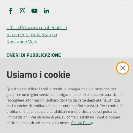
Facebook
Instagram
YouTube
LinkedIn
Seguici
Ufficio Relazioni con il Pubblico
su
Riferimenti per la Stampa
Redazione Web
ONERI DI PUBBLICAZIONE
Amministrazione Trasparente
Usiamo i cookie
Pubblicità legale
Albo Pretorio
Questo sito utilizza i cookie tecnici di navigazione e di sessione per
Privacy Policy
garantire un miglior servizio di navigazione del sito, e cookie analitici per
Attuazione Misure PNRR
raccogliere informazioni sull'uso del sito da parte degli utenti. Utilizza
Liste di Attesa
anche cookie di profilazione dell'utente per fini statistici. Per i cookie di
profilazione puoi decidere se abilitarli o meno cliccando sul pulsante
'Impostazioni'. Per saperne di più, su come disabilitare i cookie oppure
ENTI, IMPRESE E PARTNER
abilitarne solo alcuni, consulta la nostra
Cookie Policy
.