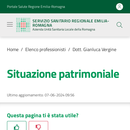
Vai al contenuto
Vai alla navigazione
Vai al footer
Portale Salute Regione Emilia-Romagna
Servizio
Sanitario
SERVIZIO SANITARIO REGIONALE EMILIA-
Regionale
ROMAGNA
Emilia-
Azienda Unità Sanitaria Locale della Romagna
Romagna
Azienda
Unità
Sanitaria
Home
/
Elenco professionisti
/
Dott. Gianluca Vergine
Locale della
Romagna
Situazione patrimoniale
Azienda
Ultimo aggiornamento
:
07-06-2024 09:56
Servizi
Luoghi
Questa pagina ti è stata utile?
di
cura