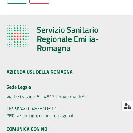
AUSL
Comunica
Servizio Sanitario
Regionale Emilia-
Romagna
Carta
dei
AZIENDA USL DELLA ROMAGNA
Servizi
Sede Legale
Dedicato
Via De Gasperi, 8 - 48121 Ravenna (RA)
a...
CF/P.IVA:
02483810392
PEC:
azienda@pec.auslromagna.it
Bandi
e
COMUNICA CON NOI
Concorsi