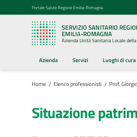
Vai al contenuto
Vai alla navigazione
Vai al footer
Portale Salute Regione Emilia-Romagna
SERVIZIO SANITARIO REGI
EMILIA-ROMAGNA
Azienda Unità Sanitaria Locale del
Azienda
Servizi
Luoghi di cura
Home
Elenco professionisti
Prof. Giorgi
/
/
Situazione patri