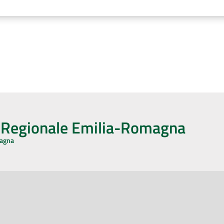
o Regionale Emilia-Romagna
magna
CA CON NOI
ONERI DI PUBBLICAZIONE
book
Instagram
YouTube
LinkedIn
Amministrazione Trasparente