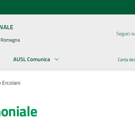
ONALE
Seguici s
la Romagna
AUSL Comunica
Carta dei
o Ercolani
moniale