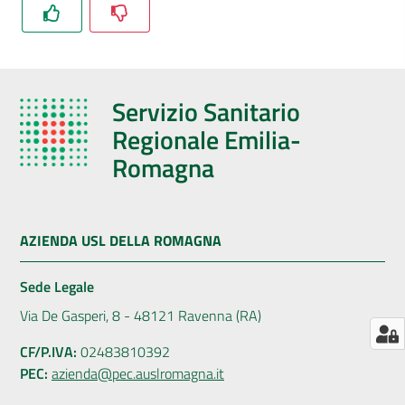
AUSL
Comunica
Servizio Sanitario
Regionale Emilia-
Romagna
Carta
dei
Servizi
AZIENDA USL DELLA ROMAGNA
Sede Legale
Dedicato
a...
Via De Gasperi, 8 - 48121 Ravenna (RA)
CF/P.IVA:
02483810392
Bandi
PEC:
azienda@pec.auslromagna.it
e
Concorsi