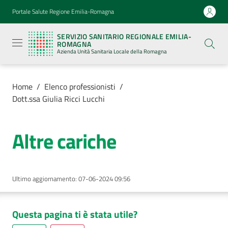
Vai al contenuto
Vai alla navigazione
Vai al footer
Portale Salute Regione Emilia-Romagna
Servizio
Sanitario
SERVIZIO SANITARIO REGIONALE EMILIA-
Regionale
ROMAGNA
Emilia-
Azienda Unità Sanitaria Locale della Romagna
Romagna
Azienda
Unità
Sanitaria
Home
/
Elenco professionisti
/
Locale della
Dott.ssa Giulia Ricci Lucchi
Romagna
Altre cariche
Azienda
Servizi
Ultimo aggiornamento
:
07-06-2024 09:56
Luoghi
di
Questa pagina ti è stata utile?
cura