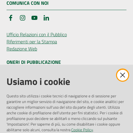
COMUNICA CON NOI
Facebook
Instagram
YouTube
LinkedIn
Seguici
su
Ufficio Relazioni con il Pubblico
Riferimenti per la Stampa
Redazione Web
ONERI DI PUBBLICAZIONE
Amministrazione Trasparente
Usiamo i cookie
Pubblicità legale
Albo Pretorio
Questo sito utilizza i cookie tecnici di navigazione e di sessione per
Privacy Policy
garantire un miglior servizio di navigazione del sito, e cookie analitici per
Attuazione Misure PNRR
raccogliere informazioni sull'uso del sito da parte degli utenti. Utilizza
Liste di Attesa
anche cookie di profilazione dell'utente per fini statistici. Per i cookie di
profilazione puoi decidere se abilitarli o meno cliccando sul pulsante
'Impostazioni'. Per saperne di più, su come disabilitare i cookie oppure
ENTI, IMPRESE E PARTNER
abilitarne solo alcuni, consulta la nostra
Cookie Policy
.