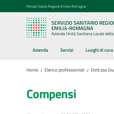
Vai al contenuto
Vai alla navigazione
Vai al footer
Portale Salute Regione Emilia-Romagna
SERVIZIO SANITARIO REGI
EMILIA-ROMAGNA
Azienda Unità Sanitaria Locale del
Azienda
Servizi
Luoghi di cura
Home
Elenco professionisti
Dott.ssa Giul
/
/
Compensi