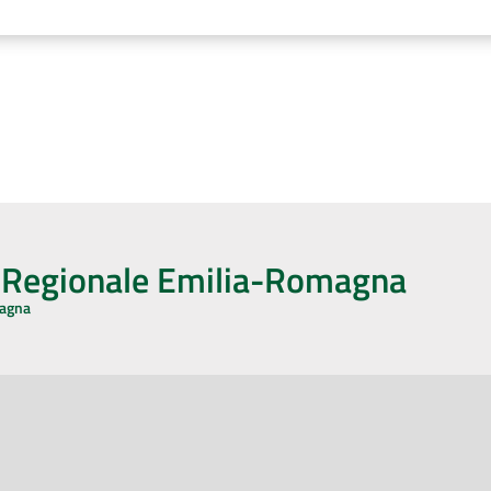
o Regionale Emilia-Romagna
magna
CA CON NOI
ONERI DI PUBBLICAZIONE
book
Instagram
YouTube
LinkedIn
Amministrazione Trasparente