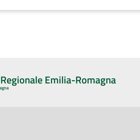
o Regionale Emilia-Romagna
magna
CA CON NOI
ONERI DI PUBBLICAZIONE
book
Instagram
YouTube
LinkedIn
Amministrazione Trasparente