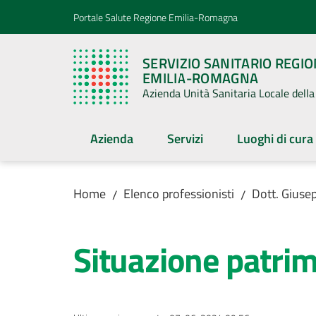
Vai al contenuto
Vai alla navigazione
Vai al footer
Portale Salute Regione Emilia-Romagna
SERVIZIO SANITARIO REGI
EMILIA-ROMAGNA
Azienda Unità Sanitaria Locale del
Azienda
Servizi
Luoghi di cura
Home
Elenco professionisti
Dott. Giusep
/
/
Situazione patri