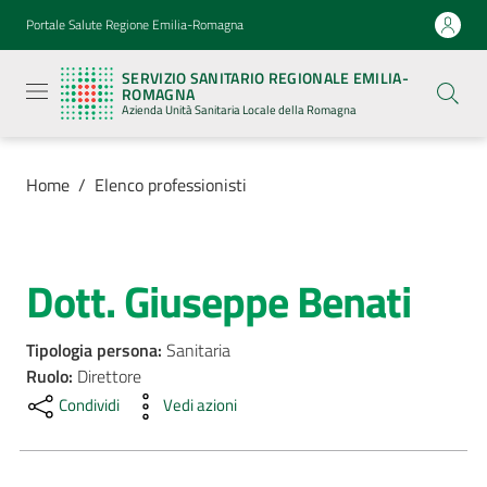
Vai al contenuto
Vai alla navigazione
Vai al footer
Portale Salute Regione Emilia-Romagna
Servizio
Sanitario
SERVIZIO SANITARIO REGIONALE EMILIA-
Regionale
ROMAGNA
Emilia-
Azienda Unità Sanitaria Locale della Romagna
Romagna
Azienda
Unità
Sanitaria
Home
/
Elenco professionisti
Locale della
Romagna
Dott. Giuseppe Benati
Salta al contenuto
Azienda
Tipologia persona
:
Sanitaria
Servizi
Ruolo
:
Direttore
Condividi
Vedi azioni
Luoghi
di
cura