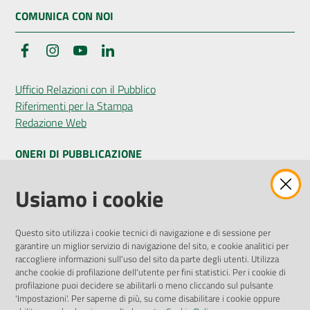
COMUNICA CON NOI
Facebook
Instagram
YouTube
LinkedIn
Ufficio Relazioni con il Pubblico
Riferimenti per la Stampa
Redazione Web
ONERI DI PUBBLICAZIONE
Amministrazione Trasparente
Usiamo i cookie
Pubblicità legale
Albo Pretorio
Questo sito utilizza i cookie tecnici di navigazione e di sessione per
Privacy Policy
garantire un miglior servizio di navigazione del sito, e cookie analitici per
Attuazione Misure PNRR
raccogliere informazioni sull'uso del sito da parte degli utenti. Utilizza
Liste di Attesa
anche cookie di profilazione dell'utente per fini statistici. Per i cookie di
profilazione puoi decidere se abilitarli o meno cliccando sul pulsante
'Impostazioni'. Per saperne di più, su come disabilitare i cookie oppure
ENTI, IMPRESE E PARTNER