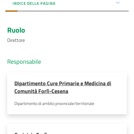
INDICE DELLA PAGINA
AUSL
Comunica
Ruolo
Direttore
Responsabile
Carta
dei
Servizi
Dipartimento Cure Primarie e Medicina di
Comunità Forlì-Cesena
Dedicato
a...
Dipartimento di ambito provinciale/territoriale
Bandi
e
Concorsi