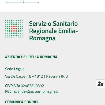
AUSL
Comunica
Servizio Sanitario
Regionale Emilia-
Romagna
Carta
dei
AZIENDA USL DELLA ROMAGNA
Servizi
Sede Legale
Dedicato
Via De Gasperi, 8 - 48121 Ravenna (RA)
a...
CF/P.IVA:
02483810392
PEC:
azienda@pec.auslromagna.it
Bandi
e
COMUNICA CON NOI
Concorsi