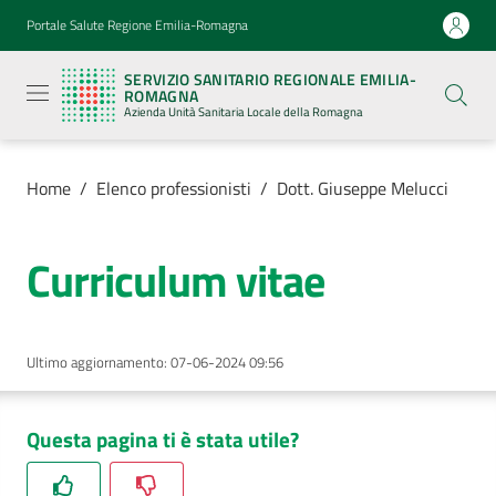
Vai al contenuto
Vai alla navigazione
Vai al footer
Portale Salute Regione Emilia-Romagna
Servizio
Sanitario
SERVIZIO SANITARIO REGIONALE EMILIA-
Regionale
ROMAGNA
Emilia-
Azienda Unità Sanitaria Locale della Romagna
Romagna
Azienda
Unità
Sanitaria
Home
/
Elenco professionisti
/
Dott. Giuseppe Melucci
Locale della
Romagna
Curriculum vitae
Azienda
Ultimo aggiornamento
:
07-06-2024 09:56
Servizi
Luoghi
Questa pagina ti è stata utile?
di
cura