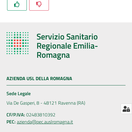
AUSL
Comunica
Servizio Sanitario
Regionale Emilia-
Romagna
Carta
dei
Servizi
AZIENDA USL DELLA ROMAGNA
Sede Legale
Dedicato
a...
Via De Gasperi, 8 - 48121 Ravenna (RA)
CF/P.IVA:
02483810392
Bandi
PEC:
azienda@pec.auslromagna.it
e
Concorsi