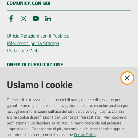
COMUNICA CON NOI
Facebook
Instagram
YouTube
LinkedIn
Seguici
su
Ufficio Relazioni con il Pubblico
Riferimenti per la Stampa
Redazione Web
ONERI DI PUBBLICAZIONE
Amministrazione Trasparente
Usiamo i cookie
Pubblicità legale
Albo Pretorio
Questo sito utilizza i cookie tecnici di navigazione e di sessione per
Privacy Policy
garantire un miglior servizio di navigazione del sito, e cookie analitici per
Attuazione Misure PNRR
raccogliere informazioni sull'uso del sito da parte degli utenti. Utilizza
Liste di Attesa
anche cookie di profilazione dell'utente per fini statistici. Per i cookie di
profilazione puoi decidere se abilitarli o meno cliccando sul pulsante
'Impostazioni'. Per saperne di più, su come disabilitare i cookie oppure
ENTI, IMPRESE E PARTNER
abilitarne solo alcuni, consulta la nostra
Cookie Policy
.