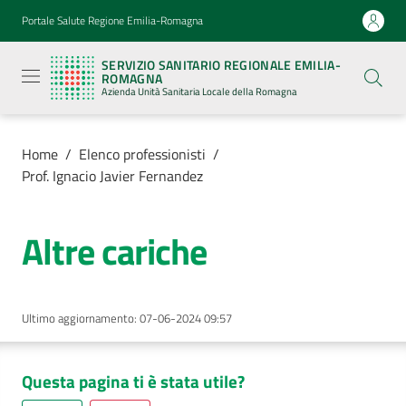
Vai al contenuto
Vai alla navigazione
Vai al footer
Portale Salute Regione Emilia-Romagna
Servizio
Sanitario
SERVIZIO SANITARIO REGIONALE EMILIA-
Regionale
ROMAGNA
Emilia-
Azienda Unità Sanitaria Locale della Romagna
Romagna
Azienda
Unità
Sanitaria
Home
/
Elenco professionisti
/
Locale della
Prof. Ignacio Javier Fernandez
Romagna
Altre cariche
Azienda
Servizi
Ultimo aggiornamento
:
07-06-2024 09:57
Luoghi
di
Questa pagina ti è stata utile?
cura