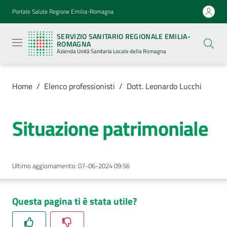
Vai al contenuto
Vai alla navigazione
Vai al footer
Portale Salute Regione Emilia-Romagna
Servizio
Sanitario
SERVIZIO SANITARIO REGIONALE EMILIA-
Regionale
ROMAGNA
Emilia-
Azienda Unità Sanitaria Locale della Romagna
Romagna
Azienda
Unità
Sanitaria
Home
/
Elenco professionisti
/
Dott. Leonardo Lucchi
Locale della
Romagna
Situazione patrimoniale
Azienda
Ultimo aggiornamento
:
07-06-2024 09:56
Servizi
Luoghi
Questa pagina ti è stata utile?
di
cura