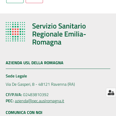
AUSL
Comunica
Servizio Sanitario
Regionale Emilia-
Romagna
Carta
dei
AZIENDA USL DELLA ROMAGNA
Servizi
Sede Legale
Dedicato
Via De Gasperi, 8 - 48121 Ravenna (RA)
a...
CF/P.IVA:
02483810392
PEC:
azienda@pec.auslromagna.it
Bandi
e
COMUNICA CON NOI
Concorsi