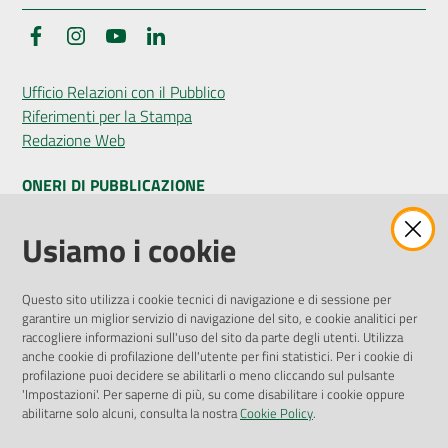
Facebook
Instagram
YouTube
LinkedIn
Seguici
Ufficio Relazioni con il Pubblico
su
Riferimenti per la Stampa
Redazione Web
ONERI DI PUBBLICAZIONE
Amministrazione Trasparente
Usiamo i cookie
Pubblicità legale
Albo Pretorio
Questo sito utilizza i cookie tecnici di navigazione e di sessione per
Privacy Policy
garantire un miglior servizio di navigazione del sito, e cookie analitici per
Attuazione Misure PNRR
raccogliere informazioni sull'uso del sito da parte degli utenti. Utilizza
Liste di Attesa
anche cookie di profilazione dell'utente per fini statistici. Per i cookie di
profilazione puoi decidere se abilitarli o meno cliccando sul pulsante
'Impostazioni'. Per saperne di più, su come disabilitare i cookie oppure
ENTI, IMPRESE E PARTNER
abilitarne solo alcuni, consulta la nostra
Cookie Policy
.