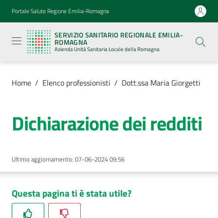
Vai al contenuto
Vai alla navigazione
Vai al footer
Portale Salute Regione Emilia-Romagna
Servizio
Sanitario
SERVIZIO SANITARIO REGIONALE EMILIA-
Regionale
ROMAGNA
Emilia-
Azienda Unità Sanitaria Locale della Romagna
Romagna
Azienda
Unità
Sanitaria
Home
/
Elenco professionisti
/
Dott.ssa Maria Giorgetti
Locale della
Romagna
Dichiarazione dei redditi
Azienda
Ultimo aggiornamento
:
07-06-2024 09:56
Servizi
Luoghi
Questa pagina ti è stata utile?
di
cura