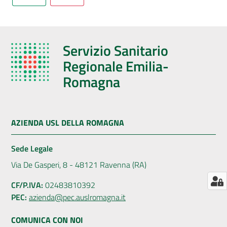
AUSL
Comunica
Servizio Sanitario
Regionale Emilia-
Romagna
Carta
dei
AZIENDA USL DELLA ROMAGNA
Servizi
Sede Legale
Dedicato
Via De Gasperi, 8 - 48121 Ravenna (RA)
a...
CF/P.IVA:
02483810392
PEC:
azienda@pec.auslromagna.it
Bandi
e
COMUNICA CON NOI
Concorsi