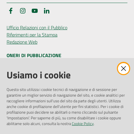
Facebook
Instagram
YouTube
LinkedIn
Seguici
Ufficio Relazioni con il Pubblico
su
Riferimenti per la Stampa
Redazione Web
ONERI DI PUBBLICAZIONE
Amministrazione Trasparente
Usiamo i cookie
Pubblicità legale
Albo Pretorio
Questo sito utilizza i cookie tecnici di navigazione e di sessione per
Privacy Policy
garantire un miglior servizio di navigazione del sito, e cookie analitici per
Attuazione Misure PNRR
raccogliere informazioni sull'uso del sito da parte degli utenti. Utilizza
Liste di Attesa
anche cookie di profilazione dell'utente per fini statistici. Per i cookie di
profilazione puoi decidere se abilitarli o meno cliccando sul pulsante
'Impostazioni'. Per saperne di più, su come disabilitare i cookie oppure
ENTI, IMPRESE E PARTNER
abilitarne solo alcuni, consulta la nostra
Cookie Policy
.