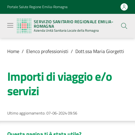
Vai al contenuto
Vai alla navigazione
Vai al footer
Portale Salute Regione Emilia-Romagna
Servizio
Sanitario
SERVIZIO SANITARIO REGIONALE EMILIA-
Regionale
ROMAGNA
Emilia-
Azienda Unità Sanitaria Locale della Romagna
Romagna
Azienda
Unità
Sanitaria
Home
/
Elenco professionisti
/
Dott.ssa Maria Giorgetti
Locale della
Romagna
Importi di viaggio e/o
Azienda
servizi
Servizi
Ultimo aggiornamento
:
07-06-2024 09:56
Luoghi
di
cura
Questa pagina ti è stata utile?