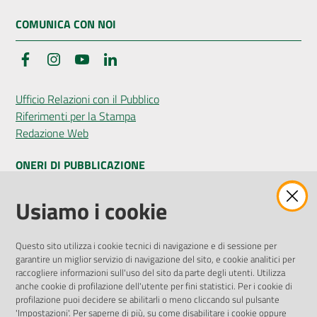
COMUNICA CON NOI
Facebook
Instagram
YouTube
LinkedIn
Seguici
su
Ufficio Relazioni con il Pubblico
Riferimenti per la Stampa
Redazione Web
ONERI DI PUBBLICAZIONE
Amministrazione Trasparente
Usiamo i cookie
Pubblicità legale
Albo Pretorio
Questo sito utilizza i cookie tecnici di navigazione e di sessione per
Privacy Policy
garantire un miglior servizio di navigazione del sito, e cookie analitici per
Attuazione Misure PNRR
raccogliere informazioni sull'uso del sito da parte degli utenti. Utilizza
Liste di Attesa
anche cookie di profilazione dell'utente per fini statistici. Per i cookie di
profilazione puoi decidere se abilitarli o meno cliccando sul pulsante
'Impostazioni'. Per saperne di più, su come disabilitare i cookie oppure