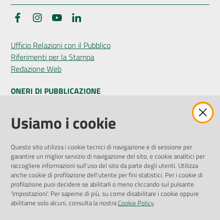
Facebook
Instagram
YouTube
LinkedIn
Seguici
Ufficio Relazioni con il Pubblico
su
Riferimenti per la Stampa
Redazione Web
ONERI DI PUBBLICAZIONE
Amministrazione Trasparente
Usiamo i cookie
Pubblicità legale
Albo Pretorio
Questo sito utilizza i cookie tecnici di navigazione e di sessione per
Privacy Policy
garantire un miglior servizio di navigazione del sito, e cookie analitici per
Attuazione Misure PNRR
raccogliere informazioni sull'uso del sito da parte degli utenti. Utilizza
Liste di Attesa
anche cookie di profilazione dell'utente per fini statistici. Per i cookie di
profilazione puoi decidere se abilitarli o meno cliccando sul pulsante
'Impostazioni'. Per saperne di più, su come disabilitare i cookie oppure
ENTI, IMPRESE E PARTNER
abilitarne solo alcuni, consulta la nostra
Cookie Policy
.