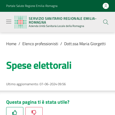
Vai al contenuto
Vai alla navigazione
Vai al footer
Portale Salute Regione Emilia-Romagna
Servizio
Sanitario
SERVIZIO SANITARIO REGIONALE EMILIA-
Regionale
ROMAGNA
Emilia-
Azienda Unità Sanitaria Locale della Romagna
Romagna
Azienda
Unità
Sanitaria
Home
/
Elenco professionisti
/
Dott.ssa Maria Giorgetti
Locale della
Romagna
Spese elettorali
Azienda
Ultimo aggiornamento
:
07-06-2024 09:56
Servizi
Luoghi
Questa pagina ti è stata utile?
di
cura