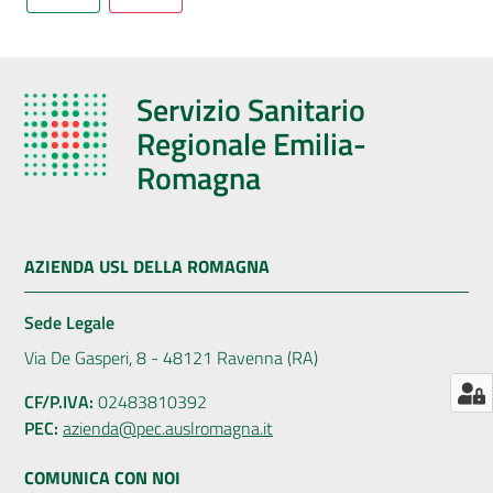
AUSL
Comunica
Servizio Sanitario
Regionale Emilia-
Romagna
Carta
dei
AZIENDA USL DELLA ROMAGNA
Servizi
Sede Legale
Dedicato
Via De Gasperi, 8 - 48121 Ravenna (RA)
a...
CF/P.IVA:
02483810392
PEC:
azienda@pec.auslromagna.it
Bandi
e
COMUNICA CON NOI
Concorsi