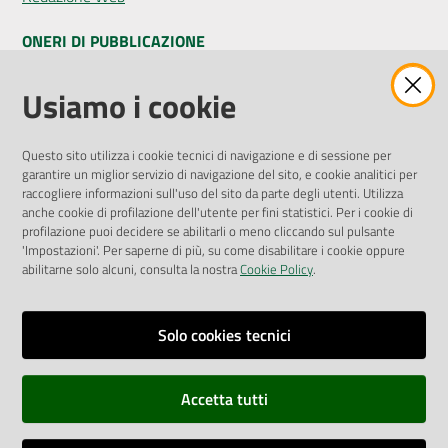
ONERI DI PUBBLICAZIONE
Seguici
Amministrazione Trasparente
Usiamo i cookie
su
Pubblicità legale
Albo Pretorio
Questo sito utilizza i cookie tecnici di navigazione e di sessione per
Privacy Policy
garantire un miglior servizio di navigazione del sito, e cookie analitici per
Attuazione Misure PNRR
raccogliere informazioni sull'uso del sito da parte degli utenti. Utilizza
Liste di Attesa
anche cookie di profilazione dell'utente per fini statistici. Per i cookie di
profilazione puoi decidere se abilitarli o meno cliccando sul pulsante
'Impostazioni'. Per saperne di più, su come disabilitare i cookie oppure
ENTI, IMPRESE E PARTNER
abilitarne solo alcuni, consulta la nostra
Cookie Policy
.
Fatturazione Elettronica
Gare e Appalti
Solo cookies tecnici
Richiesta Patrocinio
Accetta tutti