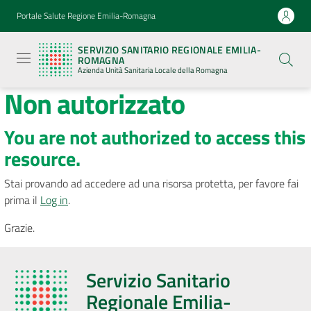
Vai al contenuto
Vai alla navigazione
Vai al footer
Portale Salute Regione Emilia-Romagna
Servizio
Sanitario
SERVIZIO SANITARIO REGIONALE EMILIA-
Regionale
ROMAGNA
Emilia-
Azienda Unità Sanitaria Locale della Romagna
Romagna
Non autorizzato
Azienda
Unità
Sanitaria
Locale della
You are not authorized to access this
Romagna
resource.
Stai provando ad accedere ad una risorsa protetta, per favore fai
Azienda
prima il
Log in
.
Grazie.
Servizi
Luoghi
Servizio Sanitario
di
Regionale Emilia-
cura