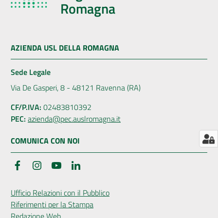
Romagna
AUSL
Comunica
AZIENDA USL DELLA ROMAGNA
Sede Legale
Via De Gasperi, 8 - 48121 Ravenna (RA)
Carta
CF/P.IVA:
02483810392
dei
PEC:
azienda@pec.auslromagna.it
Servizi
COMUNICA CON NOI
Dedicato
Facebook
Instagram
YouTube
LinkedIn
a...
Ufficio Relazioni con il Pubblico
Bandi
Riferimenti per la Stampa
e
Redazione Web
Concorsi