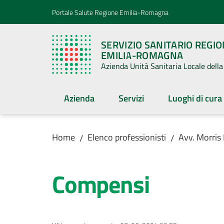
Vai al contenuto
Vai alla navigazione
Vai al footer
Portale Salute Regione Emilia-Romagna
SERVIZIO SANITARIO REGI
EMILIA-ROMAGNA
Azienda Unità Sanitaria Locale del
Azienda
Servizi
Luoghi di cura
Home
Elenco professionisti
Avv. Morris
/
/
Compensi