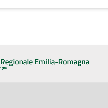
o Regionale Emilia-Romagna
magna
CA CON NOI
ONERI DI PUBBLICAZIONE
book
Instagram
YouTube
LinkedIn
Amministrazione Trasparente