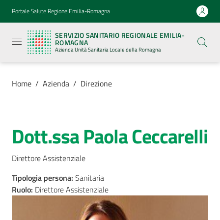
Vai al contenuto
Vai alla navigazione
Vai al footer
Portale Salute Regione Emilia-Romagna
Servizio
Sanitario
SERVIZIO SANITARIO REGIONALE EMILIA-
Regionale
ROMAGNA
Emilia-
Azienda Unità Sanitaria Locale della Romagna
Romagna
Azienda
Unità
Sanitaria
Home
/
Azienda
/
Direzione
Locale della
Romagna
Dott.ssa Paola Ceccarelli
Salta al contenuto
Azienda
Menu selezionato
Direttore Assistenziale
Servizi
Tipologia persona
:
Sanitaria
Luoghi
Ruolo
:
Direttore Assistenziale
di
cura