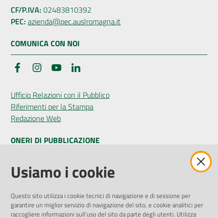
CF/P.IVA:
02483810392
PEC:
azienda@pec.auslromagna.it
COMUNICA CON NOI
Facebook
Instagram
YouTube
LinkedIn
Ufficio Relazioni con il Pubblico
Riferimenti per la Stampa
Redazione Web
ONERI DI PUBBLICAZIONE
Amministrazione Trasparente
Usiamo i cookie
Pubblicità legale
Albo Pretorio
Questo sito utilizza i cookie tecnici di navigazione e di sessione per
Privacy Policy
garantire un miglior servizio di navigazione del sito, e cookie analitici per
Attuazione Misure PNRR
raccogliere informazioni sull'uso del sito da parte degli utenti. Utilizza