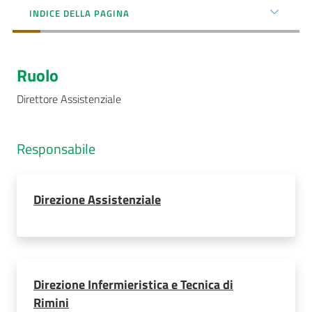
INDICE DELLA PAGINA
Seguici
Ruolo
su
Direttore Assistenziale
Responsabile
Direzione Assistenziale
Direzione Infermieristica e Tecnica di
Rimini