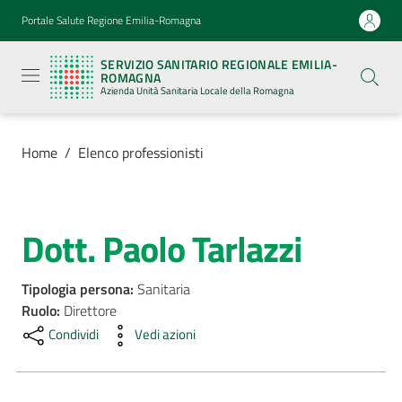
Vai al contenuto
Vai alla navigazione
Vai al footer
Portale Salute Regione Emilia-Romagna
Servizio
Sanitario
SERVIZIO SANITARIO REGIONALE EMILIA-
Regionale
ROMAGNA
Emilia-
Azienda Unità Sanitaria Locale della Romagna
Romagna
Azienda
Unità
Sanitaria
Home
/
Elenco professionisti
Locale della
Romagna
Dott. Paolo Tarlazzi
Salta al contenuto
Azienda
Tipologia persona
:
Sanitaria
Servizi
Ruolo
:
Direttore
Condividi
Vedi azioni
Luoghi
di
cura