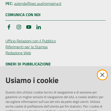
PEC:
azienda@pec.auslromagna.it
COMUNICA CON NOI
Facebook
Instagram
YouTube
LinkedIn
Ufficio Relazioni con il Pubblico
Riferimenti per la Stampa
Redazione Web
ONERI DI PUBBLICAZIONE
Amministrazione Trasparente
Usiamo i cookie
Pubblicità legale
Albo Pretorio
Questo sito utilizza i cookie tecnici di navigazione e di sessione per
Privacy Policy
garantire un miglior servizio di navigazione del sito, e cookie analitici per
Attuazione Misure PNRR
raccogliere informazioni sull'uso del sito da parte degli utenti. Utilizza
Liste di Attesa
anche cookie di profilazione dell'utente per fini statistici. Per i cookie di