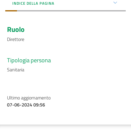
INDICE DELLA PAGINA
AUSL
Comunica
Ruolo
Direttore
Tipologia persona
Carta
Sanitaria
dei
Servizi
Dedicato
Ultimo aggiornamento
a...
07-06-2024 09:56
Bandi
e
Concorsi