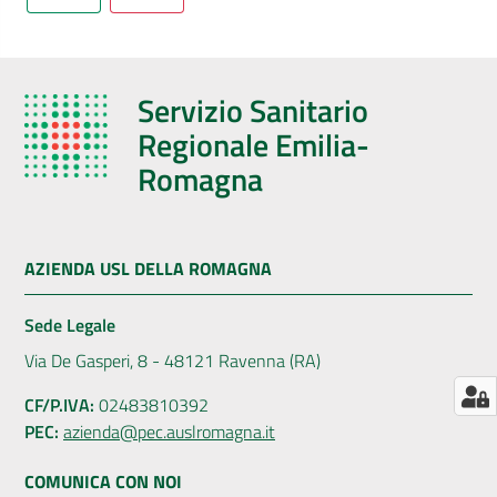
AUSL
Comunica
Servizio Sanitario
Regionale Emilia-
Romagna
Carta
dei
AZIENDA USL DELLA ROMAGNA
Servizi
Sede Legale
Dedicato
Via De Gasperi, 8 - 48121 Ravenna (RA)
a...
CF/P.IVA:
02483810392
PEC:
azienda@pec.auslromagna.it
Bandi
e
COMUNICA CON NOI
Concorsi