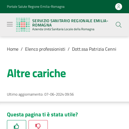
Vai al contenuto
Vai alla navigazione
Vai al footer
Portale Salute Regione Emilia-Romagna
Servizio
Sanitario
SERVIZIO SANITARIO REGIONALE EMILIA-
Regionale
ROMAGNA
Emilia-
Azienda Unità Sanitaria Locale della Romagna
Romagna
Azienda
Unità
Sanitaria
Home
/
Elenco professionisti
/
Dott.ssa Patrizia Cenni
Locale della
Romagna
Altre cariche
Azienda
Ultimo aggiornamento
:
07-06-2024 09:56
Servizi
Luoghi
Questa pagina ti è stata utile?
di
cura