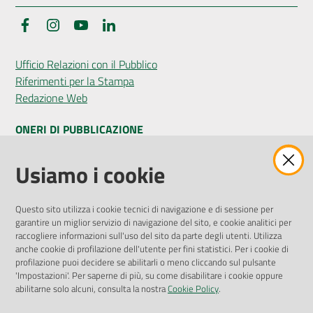
Facebook
Instagram
YouTube
LinkedIn
Seguici
Ufficio Relazioni con il Pubblico
su
Riferimenti per la Stampa
Redazione Web
ONERI DI PUBBLICAZIONE
Amministrazione Trasparente
Usiamo i cookie
Pubblicità legale
Albo Pretorio
Questo sito utilizza i cookie tecnici di navigazione e di sessione per
Privacy Policy
garantire un miglior servizio di navigazione del sito, e cookie analitici per
Attuazione Misure PNRR
raccogliere informazioni sull'uso del sito da parte degli utenti. Utilizza
Liste di Attesa
anche cookie di profilazione dell'utente per fini statistici. Per i cookie di
profilazione puoi decidere se abilitarli o meno cliccando sul pulsante
'Impostazioni'. Per saperne di più, su come disabilitare i cookie oppure
ENTI, IMPRESE E PARTNER
abilitarne solo alcuni, consulta la nostra
Cookie Policy
.