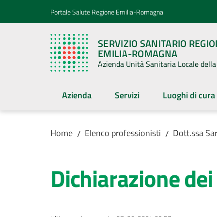
Vai al contenuto
Vai alla navigazione
Vai al footer
Portale Salute Regione Emilia-Romagna
SERVIZIO SANITARIO REGI
EMILIA-ROMAGNA
Azienda Unità Sanitaria Locale del
Azienda
Servizi
Luoghi di cura
Home
Elenco professionisti
Dott.ssa Sa
/
/
Dichiarazione dei 