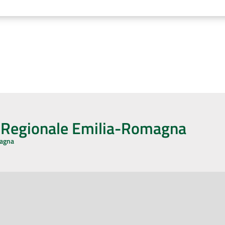
o Regionale Emilia-Romagna
magna
CA CON NOI
ONERI DI PUBBLICAZIONE
book
Instagram
YouTube
LinkedIn
Amministrazione Trasparente