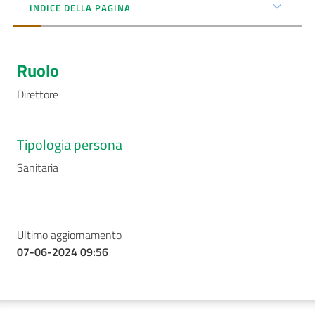
INDICE DELLA PAGINA
AUSL
Comunica
Ruolo
Direttore
Tipologia persona
Carta
Sanitaria
dei
Servizi
Dedicato
Ultimo aggiornamento
a...
07-06-2024 09:56
Bandi
e
Concorsi