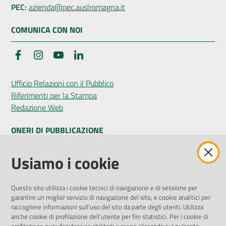
PEC:
azienda@pec.auslromagna.it
COMUNICA CON NOI
Facebook
Instagram
YouTube
LinkedIn
Ufficio Relazioni con il Pubblico
Riferimenti per la Stampa
Redazione Web
ONERI DI PUBBLICAZIONE
Amministrazione Trasparente
Usiamo i cookie
Pubblicità legale
Albo Pretorio
Questo sito utilizza i cookie tecnici di navigazione e di sessione per
Privacy Policy
garantire un miglior servizio di navigazione del sito, e cookie analitici per
Attuazione Misure PNRR
raccogliere informazioni sull'uso del sito da parte degli utenti. Utilizza
Liste di Attesa
anche cookie di profilazione dell'utente per fini statistici. Per i cookie di