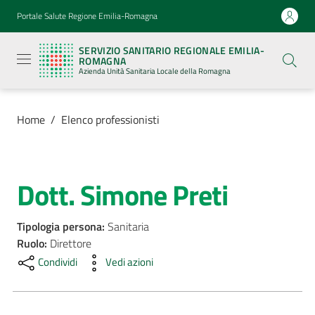
Vai al contenuto
Vai alla navigazione
Vai al footer
Portale Salute Regione Emilia-Romagna
Servizio
Sanitario
SERVIZIO SANITARIO REGIONALE EMILIA-
Regionale
ROMAGNA
Emilia-
Azienda Unità Sanitaria Locale della Romagna
Romagna
Azienda
Unità
Sanitaria
Home
/
Elenco professionisti
Locale della
Romagna
Dott. Simone Preti
Salta al contenuto
Azienda
Tipologia persona
:
Sanitaria
Servizi
Ruolo
:
Direttore
Condividi
Vedi azioni
Luoghi
di
cura