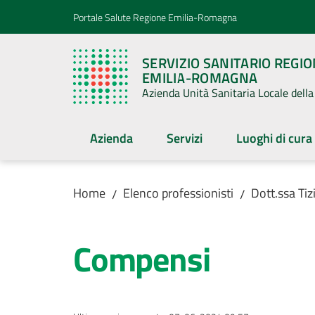
Vai al contenuto
Vai alla navigazione
Vai al footer
Portale Salute Regione Emilia-Romagna
SERVIZIO SANITARIO REGI
EMILIA-ROMAGNA
Azienda Unità Sanitaria Locale del
Azienda
Servizi
Luoghi di cura
Home
Elenco professionisti
Dott.ssa Tiz
/
/
Compensi