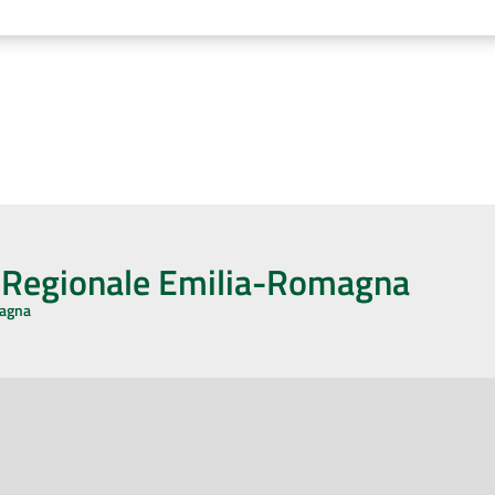
o Regionale Emilia-Romagna
magna
CA CON NOI
ONERI DI PUBBLICAZIONE
book
Instagram
YouTube
LinkedIn
Amministrazione Trasparente