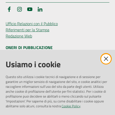
Facebook
Instagram
YouTube
LinkedIn
Seguici
Ufficio Relazioni con il Pubblico
su
Riferimenti per la Stampa
Redazione Web
ONERI DI PUBBLICAZIONE
Amministrazione Trasparente
Usiamo i cookie
Pubblicità legale
Albo Pretorio
Questo sito utilizza i cookie tecnici di navigazione e di sessione per
Privacy Policy
garantire un miglior servizio di navigazione del sito, e cookie analitici per
Attuazione Misure PNRR
raccogliere informazioni sull'uso del sito da parte degli utenti. Utilizza
Liste di Attesa
anche cookie di profilazione dell'utente per fini statistici. Per i cookie di
profilazione puoi decidere se abilitarli o meno cliccando sul pulsante
'Impostazioni'. Per saperne di più, su come disabilitare i cookie oppure
ENTI, IMPRESE E PARTNER
abilitarne solo alcuni, consulta la nostra
Cookie Policy
.