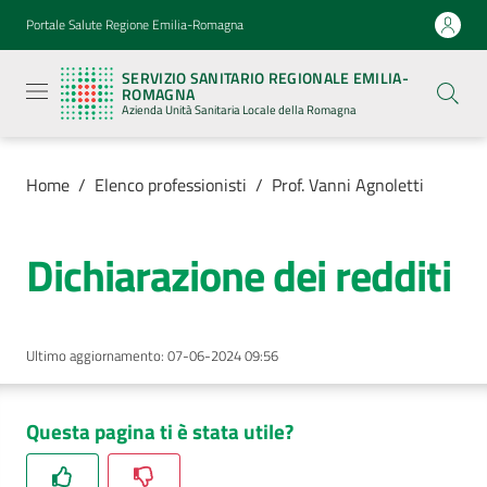
Vai al contenuto
Vai alla navigazione
Vai al footer
Portale Salute Regione Emilia-Romagna
Servizio
Sanitario
SERVIZIO SANITARIO REGIONALE EMILIA-
Regionale
ROMAGNA
Emilia-
Azienda Unità Sanitaria Locale della Romagna
Romagna
Azienda
Unità
Sanitaria
Home
/
Elenco professionisti
/
Prof. Vanni Agnoletti
Locale della
Romagna
Dichiarazione dei redditi
Azienda
Ultimo aggiornamento
:
07-06-2024 09:56
Servizi
Luoghi
Questa pagina ti è stata utile?
di
cura