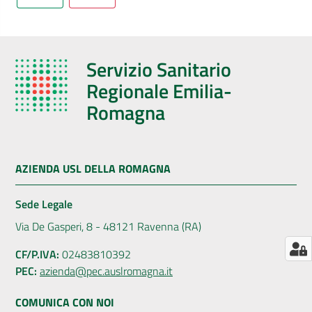
AUSL
Comunica
Servizio Sanitario
Regionale Emilia-
Romagna
Carta
dei
AZIENDA USL DELLA ROMAGNA
Servizi
Sede Legale
Dedicato
Via De Gasperi, 8 - 48121 Ravenna (RA)
a...
CF/P.IVA:
02483810392
PEC:
azienda@pec.auslromagna.it
Bandi
e
COMUNICA CON NOI
Concorsi