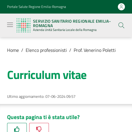
Vai al contenuto
Vai alla navigazione
Vai al footer
Portale Salute Regione Emilia-Romagna
Servizio
Sanitario
SERVIZIO SANITARIO REGIONALE EMILIA-
Regionale
ROMAGNA
Emilia-
Azienda Unità Sanitaria Locale della Romagna
Romagna
Azienda
Unità
Sanitaria
Home
/
Elenco professionisti
/
Prof. Venerino Poletti
Locale della
Romagna
Curriculum vitae
Azienda
Ultimo aggiornamento
:
07-06-2024 09:57
Servizi
Luoghi
Questa pagina ti è stata utile?
di
cura