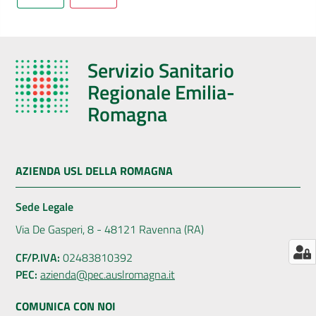
AUSL
Comunica
Servizio Sanitario
Regionale Emilia-
Romagna
Carta
dei
AZIENDA USL DELLA ROMAGNA
Servizi
Sede Legale
Dedicato
Via De Gasperi, 8 - 48121 Ravenna (RA)
a...
CF/P.IVA:
02483810392
PEC:
azienda@pec.auslromagna.it
Bandi
e
COMUNICA CON NOI
Concorsi