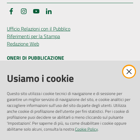
Facebook
Instagram
YouTube
LinkedIn
Seguici
Ufficio Relazioni con il Pubblico
su
Riferimenti per la Stampa
Redazione Web
ONERI DI PUBBLICAZIONE
Amministrazione Trasparente
Usiamo i cookie
Pubblicità legale
Albo Pretorio
Questo sito utilizza i cookie tecnici di navigazione e di sessione per
Privacy Policy
garantire un miglior servizio di navigazione del sito, e cookie analitici per
Attuazione Misure PNRR
raccogliere informazioni sull'uso del sito da parte degli utenti. Utilizza
Liste di Attesa
anche cookie di profilazione dell'utente per fini statistici. Per i cookie di
profilazione puoi decidere se abilitarli o meno cliccando sul pulsante
'Impostazioni'. Per saperne di più, su come disabilitare i cookie oppure
ENTI, IMPRESE E PARTNER
abilitarne solo alcuni, consulta la nostra
Cookie Policy
.