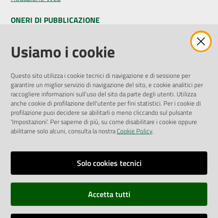
ONERI DI PUBBLICAZIONE
Seguici
Amministrazione Trasparente
Usiamo i cookie
su
Pubblicità legale
Albo Pretorio
Questo sito utilizza i cookie tecnici di navigazione e di sessione per
Privacy Policy
garantire un miglior servizio di navigazione del sito, e cookie analitici per
Attuazione Misure PNRR
raccogliere informazioni sull'uso del sito da parte degli utenti. Utilizza
Liste di Attesa
anche cookie di profilazione dell'utente per fini statistici. Per i cookie di
profilazione puoi decidere se abilitarli o meno cliccando sul pulsante
'Impostazioni'. Per saperne di più, su come disabilitare i cookie oppure
ENTI, IMPRESE E PARTNER
abilitarne solo alcuni, consulta la nostra
Cookie Policy
.
Fatturazione Elettronica
Gare e Appalti
Solo cookies tecnici
Richiesta Patrocinio
Accetta tutti