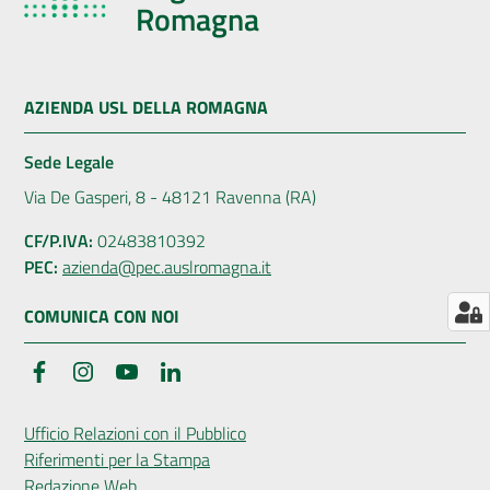
Romagna
Menu selezionato
AUSL
Comunica
AZIENDA USL DELLA ROMAGNA
Sede Legale
Via De Gasperi, 8 - 48121 Ravenna (RA)
Carta
CF/P.IVA:
02483810392
dei
PEC:
azienda@pec.auslromagna.it
Servizi
COMUNICA CON NOI
Dedicato
Facebook
Instagram
YouTube
LinkedIn
a...
Ufficio Relazioni con il Pubblico
Bandi
Riferimenti per la Stampa
e
Redazione Web
Concorsi