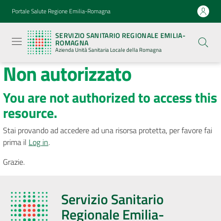
Vai al contenuto
Vai alla navigazione
Vai al footer
Portale Salute Regione Emilia-Romagna
Servizio
Sanitario
SERVIZIO SANITARIO REGIONALE EMILIA-
Regionale
ROMAGNA
Emilia-
Azienda Unità Sanitaria Locale della Romagna
Romagna
Non autorizzato
Azienda
Unità
Sanitaria
Locale della
You are not authorized to access this
Romagna
resource.
Stai provando ad accedere ad una risorsa protetta, per favore fai
Azienda
prima il
Log in
.
Grazie.
Servizi
Luoghi
Servizio Sanitario
di
Regionale Emilia-
cura