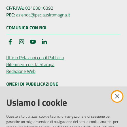
CF/P.IVA:
02483810392
PEC:
azienda@pec.auslromagna.it
COMUNICA CON NOI
Facebook
Instagram
YouTube
LinkedIn
Ufficio Relazioni con il Pubblico
Riferimenti per la Stampa
Redazione Web
ONERI DI PUBBLICAZIONE
Amministrazione Trasparente
Usiamo i cookie
Pubblicità legale
Albo Pretorio
Questo sito utilizza i cookie tecnici di navigazione e di sessione per
Privacy Policy
garantire un miglior servizio di navigazione del sito, e cookie analitici per
Attuazione Misure PNRR