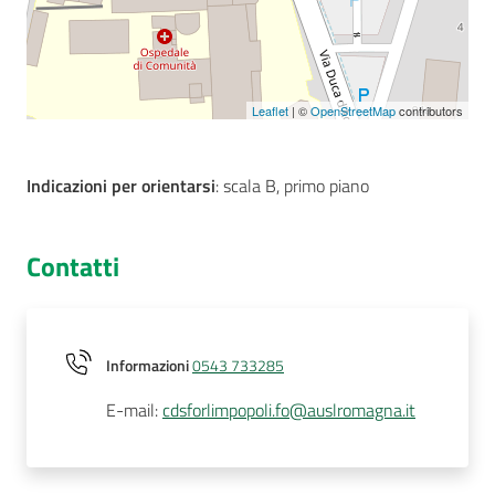
Leaflet
| ©
OpenStreetMap
contributors
Indicazioni per orientarsi
: scala B, primo piano
Contatti
Informazioni
0543 733285
E-mail
:
cdsforlimpopoli.fo@auslromagna.it