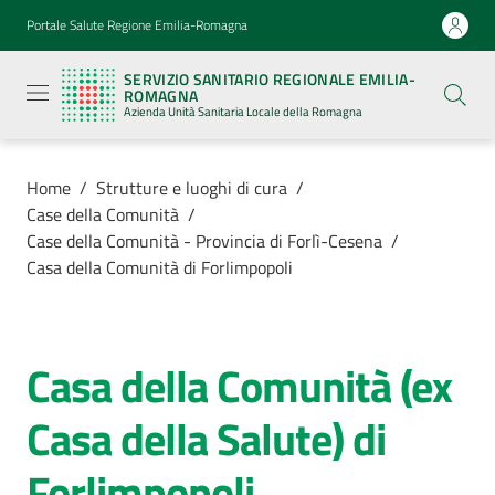
Vai al contenuto
Vai alla navigazione
Vai al footer
Portale Salute Regione Emilia-Romagna
Servizio
Sanitario
SERVIZIO SANITARIO REGIONALE EMILIA-
Regionale
ROMAGNA
Emilia-
Azienda Unità Sanitaria Locale della Romagna
Romagna
Azienda
Unità
Sanitaria
Home
/
Strutture e luoghi di cura
/
Locale della
Case della Comunità
/
Romagna
Case della Comunità - Provincia di Forlì-Cesena
/
Casa della Comunità di Forlimpopoli
Azienda
Casa della Comunità (ex
Servizi
Salta al contenuto
Casa della Salute) di
Luoghi
di
Forlimpopoli
cura