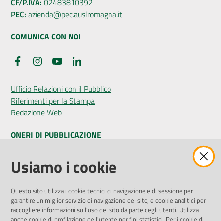
CF/P.IVA:
02483810392
PEC:
azienda@pec.auslromagna.it
COMUNICA CON NOI
Facebook
Instagram
YouTube
LinkedIn
Ufficio Relazioni con il Pubblico
Riferimenti per la Stampa
Redazione Web
ONERI DI PUBBLICAZIONE
Amministrazione Trasparente
Usiamo i cookie
Pubblicità legale
Albo Pretorio
Questo sito utilizza i cookie tecnici di navigazione e di sessione per
Privacy Policy
garantire un miglior servizio di navigazione del sito, e cookie analitici per
Attuazione Misure PNRR
raccogliere informazioni sull'uso del sito da parte degli utenti. Utilizza
Liste di Attesa
anche cookie di profilazione dell'utente per fini statistici. Per i cookie di