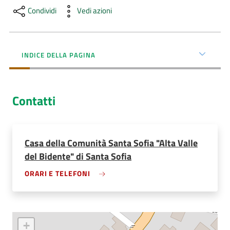
Menu selezionato
Condividi
Vedi azioni
AUSL
Comunica
INDICE DELLA PAGINA
Contatti
Carta
dei
Servizi
Casa della Comunità Santa Sofia "Alta Valle
del Bidente" di Santa Sofia
Dedicato
ORARI E TELEFONI
a...
Bandi
e
+
Concorsi