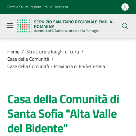
Vai al contenuto
Vai alla navigazione
Vai al footer
Portale Salute Regione Emilia-Romagna
Servizio
Sanitario
SERVIZIO SANITARIO REGIONALE EMILIA-
Regionale
ROMAGNA
Emilia-
Azienda Unità Sanitaria Locale della Romagna
Romagna
Azienda
Unità
Sanitaria
Home
/
Strutture e luoghi di cura
/
Locale della
Case della Comunità
/
Romagna
Case della Comunità - Provincia di Forlì-Cesena
Azienda
Casa della Comunità di
Salta al contenuto
Servizi
Santa Sofia "Alta Valle
Luoghi
del Bidente"
di
cura