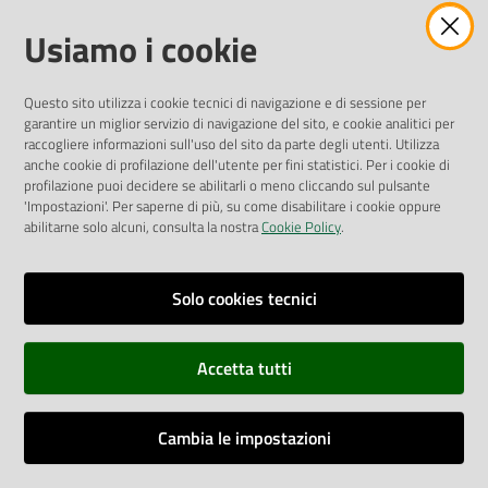
Amministrazione Trasparente
Usiamo i cookie
Pubblicità legale
Albo Pretorio
Questo sito utilizza i cookie tecnici di navigazione e di sessione per
Privacy Policy
garantire un miglior servizio di navigazione del sito, e cookie analitici per
Attuazione Misure PNRR
raccogliere informazioni sull'uso del sito da parte degli utenti. Utilizza
Liste di Attesa
anche cookie di profilazione dell'utente per fini statistici. Per i cookie di
profilazione puoi decidere se abilitarli o meno cliccando sul pulsante
'Impostazioni'. Per saperne di più, su come disabilitare i cookie oppure
ENTI, IMPRESE E PARTNER
abilitarne solo alcuni, consulta la nostra
Cookie Policy
.
Fatturazione Elettronica
Gare e Appalti
Solo cookies tecnici
Richiesta Patrocinio
Accetta tutti
Dichiarazione di Accessibilità
Cambia le impostazioni
Dati di Monitoraggio