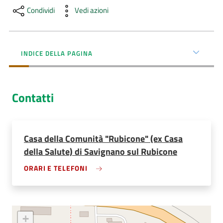
Menu selezionato
Condividi
Vedi azioni
AUSL
Comunica
INDICE DELLA PAGINA
Contatti
Carta
dei
Servizi
Casa della Comunità "Rubicone" (ex Casa
della Salute) di Savignano sul Rubicone
Dedicato
ORARI E TELEFONI
a...
Bandi
e
+
Concorsi