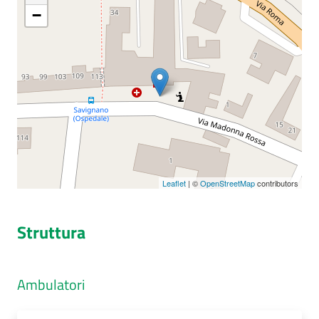
−
Seguici
su
Leaflet
| ©
OpenStreetMap
contributors
Struttura
Ambulatori