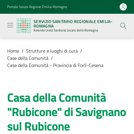
Vai al contenuto
Vai alla navigazione
Vai al footer
Portale Salute Regione Emilia-Romagna
Servizio
Sanitario
SERVIZIO SANITARIO REGIONALE EMILIA-
Regionale
ROMAGNA
Emilia-
Azienda Unità Sanitaria Locale della Romagna
Romagna
Azienda
Unità
Sanitaria
Home
/
Strutture e luoghi di cura
/
Locale della
Case della Comunità
/
Romagna
Case della Comunità - Provincia di Forlì-Cesena
Azienda
Casa della Comunità
Salta al contenuto
Servizi
"Rubicone" di Savignano
Luoghi
sul Rubicone
di
cura